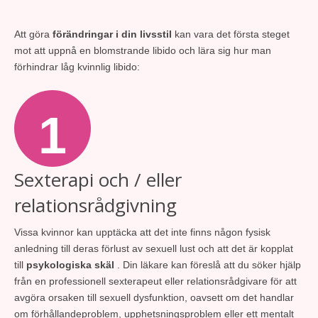
Att göra
förändringar i din livsstil
kan vara det första steget
mot att uppnå en blomstrande libido och lära sig hur man
förhindrar låg kvinnlig libido:
1
Sexterapi och / eller
relationsrådgivning
Vissa kvinnor kan upptäcka att det inte finns någon fysisk
anledning till deras förlust av sexuell lust och att det är kopplat
till
psykologiska skäl
. Din läkare kan föreslå att du söker hjälp
från en professionell sexterapeut eller relationsrådgivare för att
avgöra orsaken till sexuell dysfunktion, oavsett om det handlar
om förhållandeproblem, upphetsningsproblem eller ett mentalt