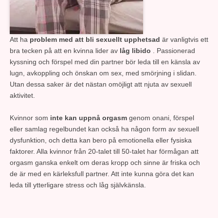
Att ha
problem med att bli sexuellt upphetsad
är vanligtvis ett
bra tecken på att en kvinna lider av
låg libido
. Passionerad
kyssning och förspel med din partner bör leda till en känsla av
lugn, avkoppling och önskan om sex, med smörjning i slidan.
Utan dessa saker är det nästan omöjligt att njuta av sexuell
aktivitet.
Kvinnor som
inte kan uppnå orgasm
genom onani, förspel
eller samlag regelbundet kan också ha någon form av sexuell
dysfunktion, och detta kan bero på emotionella eller fysiska
faktorer. Alla kvinnor från 20-talet till 50-talet har förmågan att
orgasm ganska enkelt om deras kropp och sinne är friska och
de är med en kärleksfull partner. Att inte kunna göra det kan
leda till ytterligare stress och låg självkänsla.