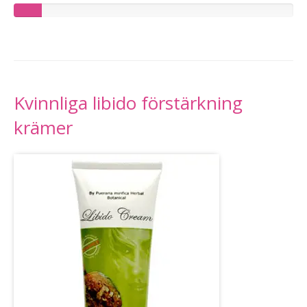
Kvinnliga libido förstärkning
krämer