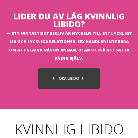
LIDER DU AV LÅG KVINNLIG
LIBIDO?
ETT FANTASTISKT SEXLIV ÄR NYCKELN TILL ETT LYCKLIGT
LIV OCH LYCKLIGA RELATIONER. SEX HANDLAR INTE BARA
OM ATT GLÄDJA NÅGON ANNAN, UTAN OCKSÅ ATT SÄTTA
PÅ DIG SJÄLV.
ÖKA LIBIDO
KVINNLIG LIBIDO