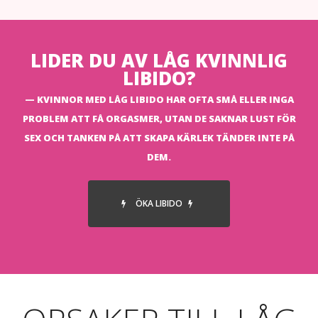
LIDER DU AV LÅG KVINNLIG
LIBIDO?
KVINNOR MED LÅG LIBIDO HAR OFTA SMÅ ELLER INGA
PROBLEM ATT FÅ ORGASMER, UTAN DE SAKNAR LUST FÖR
SEX OCH TANKEN PÅ ATT SKAPA KÄRLEK TÄNDER INTE PÅ
DEM.
ÖKA LIBIDO