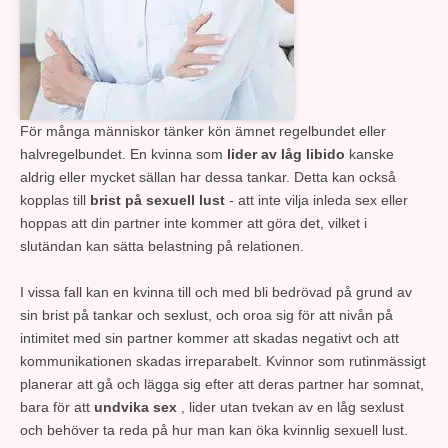
För många människor tänker kön ämnet regelbundet eller
halvregelbundet. En kvinna som
lider av låg libido
kanske
aldrig eller mycket sällan har dessa tankar. Detta kan också
kopplas till
brist på sexuell lust
- att inte vilja inleda sex eller
hoppas att din partner inte kommer att göra det, vilket i
slutändan kan sätta belastning på relationen.
I vissa fall kan en kvinna till och med bli bedrövad på grund av
sin brist på tankar och sexlust, och oroa sig för att nivån på
intimitet med sin partner kommer att skadas negativt och att
kommunikationen skadas irreparabelt. Kvinnor som rutinmässigt
planerar att gå och lägga sig efter att deras partner har somnat,
bara för att
undvika sex
, lider utan tvekan av en låg sexlust
och behöver ta reda på hur man kan öka kvinnlig sexuell lust.