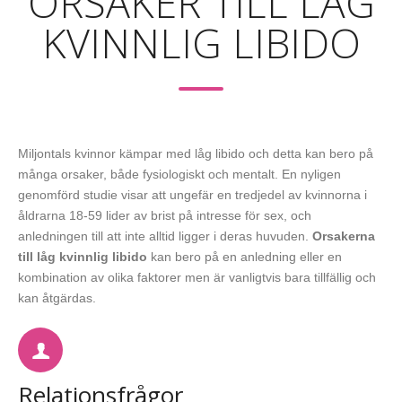
ORSAKER TILL LÅG
KVINNLIG LIBIDO
Miljontals kvinnor kämpar med låg libido och detta kan bero på
många orsaker, både fysiologiskt och mentalt. En nyligen
genomförd studie visar att ungefär en tredjedel av kvinnorna i
åldrarna 18-59 lider av brist på intresse för sex, och
anledningen till att inte alltid ligger i deras huvuden.
Orsakerna
till låg kvinnlig libido
kan bero på en anledning eller en
kombination av olika faktorer men är vanligtvis bara tillfällig och
kan åtgärdas.
Relationsfrågor