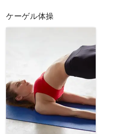
ケーゲル体操