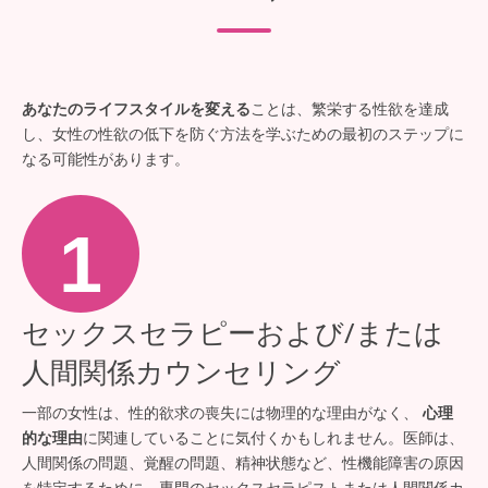
あなたのライフスタイルを変える
ことは、繁栄する性欲を達成
し、女性の性欲の低下を防ぐ方法を学ぶための最初のステップに
なる可能性があります。
1
セックスセラピーおよび/または
人間関係カウンセリング
一部の女性は、性的欲求の喪失には物理的な理由がなく、
心理
的な理由
に関連していることに気付くかもしれません。医師は、
人間関係の問題、覚醒の問題、精神状態など、性機能障害の原因