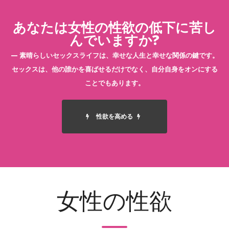
あなたは女性の性欲の低下に苦し
んでいますか?
素晴らしいセックスライフは、幸せな人生と幸せな関係の鍵です。
セックスは、他の誰かを喜ばせるだけでなく、自分自身をオンにする
ことでもあります。
性欲を高める
女性の性欲