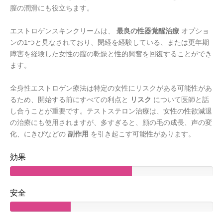
膣の潤滑にも役立ちます。
エストロゲンスキンクリームは、
最良の性器覚醒治療
オプショ
ンの1つと見なされており、閉経を経験している、または更年期
障害を経験した女性の膣の乾燥と性的興奮を回復することができ
ます。
全身性エストロゲン療法は特定の女性にリスクがある可能性があ
るため、開始する前にすべての利点と
リスク
について医師と話
し合うことが重要です。テストステロン治療は、女性の性欲減退
の治療にも使用されますが、多すぎると、顔の毛の成長、声の変
化、にきびなどの
副作用
を引き起こす可能性があります。
効果
安全