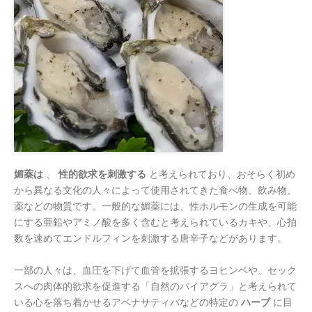
媚薬は
、
性的欲求を刺激する
と考えられており、おそらく初め
から異なる文化の人々によって使用されてきた食べ物、飲み物、
薬などの物質です。一般的な媚薬には、性ホルモンの生成を可能
にする亜鉛やアミノ酸を多く含むと考えられているカキや、心拍
数を速めてエンドルフィンを刺激する唐辛子などがあります。
一部の人々は、血圧を下げて血管を拡張するヨヒンベや、セック
スへの肉体的欲求を促進する「自然のバイアグラ」と考えられて
いる心を落ち着かせるアベナサティバなどの特定の
ハーブ
に目