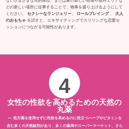
ないさまざまな性的体位、または家の新しい部屋や屋外エリアな
どの新しい場所に従事することで、物事を盛り上げるようにして
ください。
セクシーなランジェリー
、
ロールプレイング
、
大人
のおもちゃ
を試すと、エキサイティングでスリリングな恋愛セ
ッションにつながる可能性があります。
4
女性の性欲を高めるための天然の
丸薬
処方薬を使用せずに性欲を高めるのに役立つハーブやビタミンを
含む多くの天然錠剤があり、多くの薬局やスーパーマーケット、さら