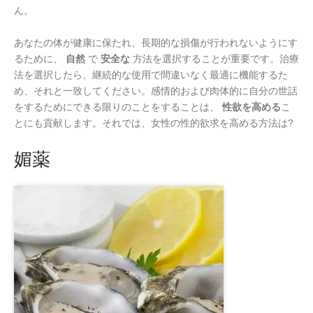
ん。
あなたの体が健康に保たれ、長期的な損傷が行われないようにす
るために、
自然
で
安全な
方法を選択することが重要です。治療
法を選択したら、継続的な使用で間違いなく最適に機能するた
め、それと一致してください。感情的および肉体的に自分の世話
をするためにできる限りのことをすることは、
性欲を高める
こ
とにも貢献します。それでは、女性の性的欲求を高める方法は?
媚薬