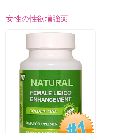
女性の性欲増強薬