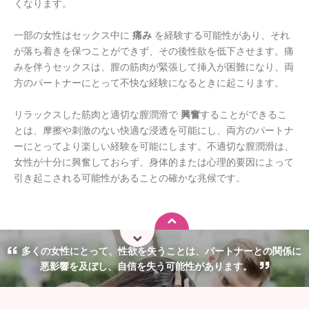
くなります。
一部の女性はセックス中に
痛み
を経験する可能性があり、それ
が落ち着きを保つことができず、その後性欲を低下させます。痛
みを伴うセックスは、膣の筋肉が緊張して挿入が困難になり、両
方のパートナーにとって不快な経験になるときに起こります。
リラックスした筋肉と適切な膣潤滑で
興奮
することができるこ
とは、摩擦や刺激のない快適な浸透を可能にし、両方のパートナ
ーにとってより楽しい経験を可能にします。不適切な膣潤滑は、
女性が十分に興奮しておらず、身体的または心理的要因によって
引き起こされる可能性があることの確かな兆候です。
多くの女性にとって、性欲を失うことは、パートナーとの関係に
悪影響を及ぼし、自信を失う可能性があります。