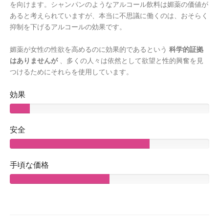
を向けます。シャンパンのようなアルコール飲料は媚薬の価値が
あると考えられていますが、本当に不思議に働くのは、おそらく
抑制を下げるアルコールの効果です。
媚薬が女性の性欲を高めるのに効果的であるという
科学的証拠
はありませんが
、多くの人々は依然として欲望と性的興奮を見
つけるためにそれらを使用しています。
効果
安全
手頃な価格