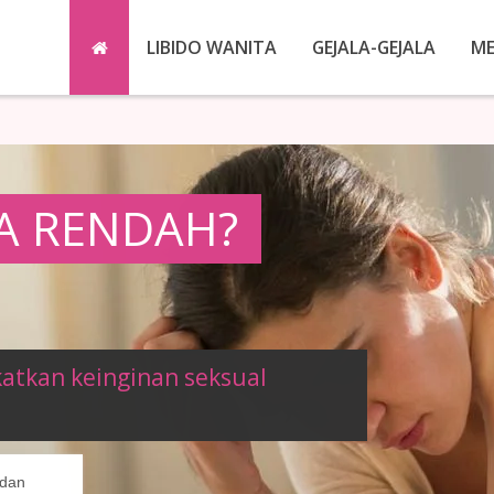
LIBIDO WANITA
GEJALA-GEJALA
M
A RENDAH?
tkan keinginan seksual
 dan