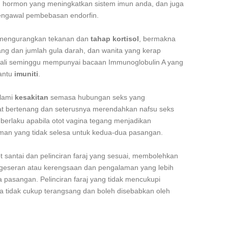
, hormon yang meningkatkan sistem imun anda, dan juga
engawal pembebasan endorfin.
p mengurangkan tekanan dan
tahap kortisol
, bermakna
ng dan jumlah gula darah, dan wanita yang kerap
ali seminggu mempunyai bacaan Immunoglobulin A yang
bantu
imuniti
.
alami
kesakitan
semasa hubungan seks yang
t bertenang dan seterusnya merendahkan nafsu seks
berlaku apabila otot vagina tegang menjadikan
an yang tidak selesa untuk kedua-dua pasangan.
 santai dan pelinciran faraj yang sesuai, membolehkan
geseran atau kerengsaan dan pengalaman yang lebih
pasangan. Pelinciran faraj yang tidak mencukupi
a tidak cukup terangsang dan boleh disebabkan oleh