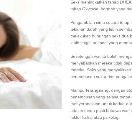
Seks meningkatkan tahap
DHEA
tahap
Oxytocin
, hormon yang m
Pengambilan cinta secara teta
tekanan darah yang lebih seimba
melakukan hubungan seks dua k
lebih tinggi, antibodi yang mem
Sesetengah wanita boleh meng
menyebabkan mereka tidak dapa
mereka. Seks yang menyakitkan 
penembusan sukar dan pengalam
Mampu
terangsang,
dengan otot
penembusan yang selesa tanpa 
menyeronokkan untuk kedua-dua 
adalah tanda pasti bahawa wanit
faktor fizikal atau psikologi.