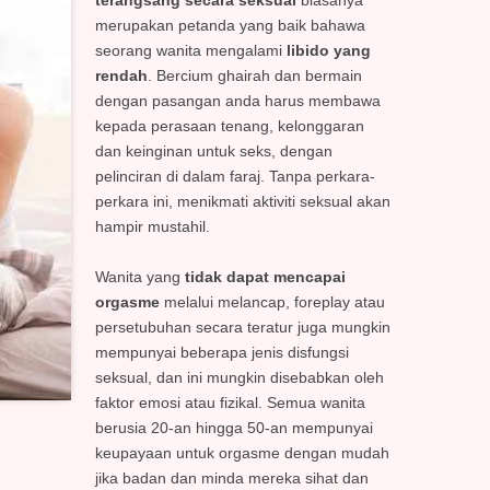
terangsang secara seksual
biasanya
merupakan petanda yang baik bahawa
seorang wanita mengalami
libido yang
rendah
. Bercium ghairah dan bermain
dengan pasangan anda harus membawa
kepada perasaan tenang, kelonggaran
dan keinginan untuk seks, dengan
pelinciran di dalam faraj. Tanpa perkara-
perkara ini, menikmati aktiviti seksual akan
hampir mustahil.
Wanita yang
tidak dapat mencapai
orgasme
melalui melancap, foreplay atau
persetubuhan secara teratur juga mungkin
mempunyai beberapa jenis disfungsi
seksual, dan ini mungkin disebabkan oleh
faktor emosi atau fizikal. Semua wanita
berusia 20-an hingga 50-an mempunyai
keupayaan untuk orgasme dengan mudah
jika badan dan minda mereka sihat dan