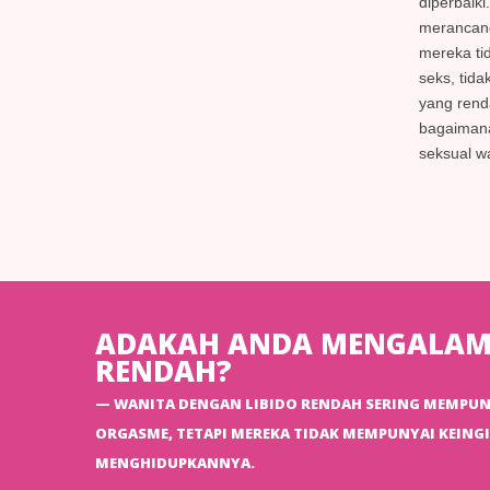
diperbaiki
merancang
mereka ti
seks, tida
yang rend
bagaimana
seksual w
ADAKAH ANDA MENGALAMI
RENDAH?
WANITA DENGAN LIBIDO RENDAH SERING MEMPUNY
ORGASME, TETAPI MEREKA TIDAK MEMPUNYAI KEING
MENGHIDUPKANNYA.