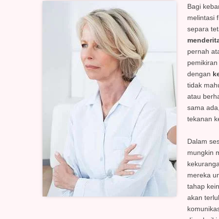
Bagi keba
melintasi 
separa te
menderita
pernah at
pemikiran 
dengan
k
tidak ma
atau berh
sama ada,
tekanan 
Dalam ses
mungkin 
kekuranga
mereka un
tahap kei
akan terlu
komunikas