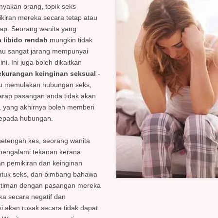
nyakan orang, topik seks
fikiran mereka secara tetap atau
tap. Seorang wanita yang
 libido rendah
mungkin tidak
au sangat jarang mempunyai
ini. Ini juga boleh dikaitkan
ekurangan keinginan seksual
-
hu memulakan hubungan seks,
arap pasangan anda tidak akan
 yang akhirnya boleh memberi
kepada hubungan.
etengah kes, seorang wanita
mengalami tekanan kerana
n pemikiran dan keinginan
tuk seks, dan bimbang bahawa
ntiman dengan pasangan mereka
ka secara negatif dan
i akan rosak secara tidak dapat