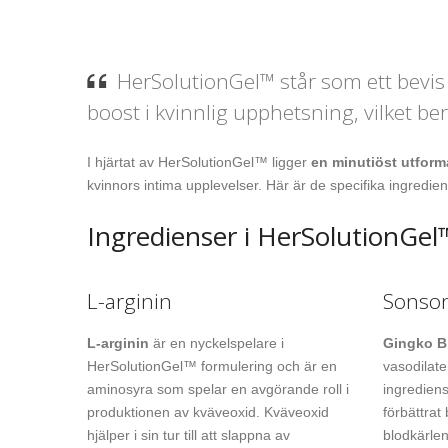
HerSolutionGel™ står som ett bevis 
boost i kvinnlig upphetsning, vilket ber
I hjärtat av HerSolutionGel™ ligger
en minutiöst utform
kvinnors intima upplevelser. Här är de specifika ingred
Ingredienser i HerSolutionGel
L-arginin
Sonson
L-arginin
är en nyckelspelare i
Gingko B
HerSolutionGel™ formulering och är en
vasodilate
aminosyra som spelar en avgörande roll i
ingredien
produktionen av kväveoxid. Kväveoxid
förbättrat
hjälper i sin tur till att slappna av
blodkärlen