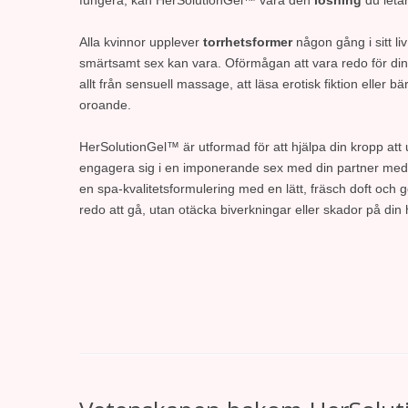
Alla kvinnor upplever
torrhetsformer
någon gång i sitt li
smärtsamt sex kan vara. Oförmågan att vara redo för din
allt från sensuell massage, att läsa erotisk fiktion eller b
oroande.
HerSolutionGel™ är utformad för att hjälpa din kropp at
engagera sig i en imponerande sex med din partner me
en spa-kvalitetsformulering med en lätt, fräsch doft och 
redo att gå, utan otäcka biverkningar eller skador på di