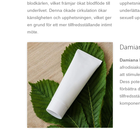
blodkärlen, vilket främjar ökat blodflöde till
upphetsnin
underlivet. Denna ökade cirkulation ökar
underlätta
känsligheten och upphetsningen, vilket ger
sexuell up
en grund för ett mer tillfredsställande intimt
möte.
Damia
Damiana 
afrodisiak
att stimul
Dess pote
förbättra 
tillfredsst
komponent