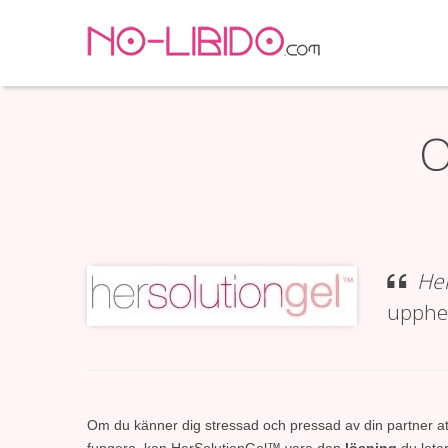
O
He
upphet
Om du känner dig stressad och pressad av din partner att
fungera, kan HerSolutionGel™ vara den
lösning
du letar