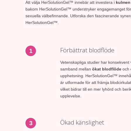
Att välja HerSolutionGel™ innebär att investera i
kulmen 
bakom HerSolutionGel™ understryker engagemanget för a
sexuella välbefinnande. Utforska den fascinerande synerg
HerSolutionGel™.
Förbättrat blodflöde
1
Vetenskapliga studier har konsekvent vi
samband mellan
ökat blodflöde
och 
upphetsning. HerSolutionGel™ innehål
är utformade för att främja blodcirkulat
vilket bidrar till en mer lyhörd och ber
upplevelse.
Ökad känslighet
3