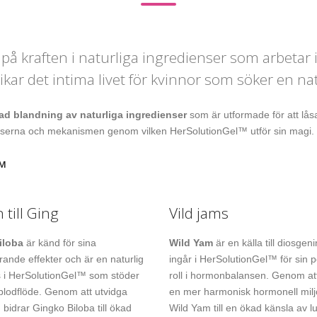
på kraften i naturliga ingredienser som arbetar
ikar det intima livet för kvinnor som söker en nat
ad blandning av naturliga ingredienser
som är utformade för att lås
ienserna och mekanismen genom vilken HerSolutionGel™ utför sin magi.
™
 till Ging
Vild jams
iloba
är känd för sina
Wild Yam
är en källa till diosgen
rande effekter och är en naturlig
ingår i HerSolutionGel™ för sin p
s i HerSolutionGel™ som stöder
roll i hormonbalansen. Genom att
 blodflöde. Genom att utvidga
en mer harmonisk hormonell milj
 bidrar Gingko Biloba till ökad
Wild Yam till en ökad känsla av l