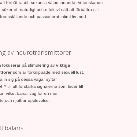
l att förbättra ditt sexuella välbefinnande. Vetenskapen
öker ett naturligt och effektivt sätt att förbättra sitt
fredsställande och passionerat intimt liv med
ng av neurotransmittorer
 fokuserar på stimulering av
viktiga
ttorer
som är förknippade med sexuell lust.
a in sig på dessa vägar syftar
 till att förstärka signalerna som leder till
or, vilket banar väg för en mer
nde och njutbar upplevelse.
l balans