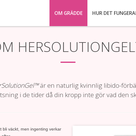
OM GRÄDDE
HUR DET FUNGERA
M HERSOLUTIONGE
rSolutionGel™
är en naturlig kvinnlig libido-fö
sning i de tider då din kropp inte gör vad den sk
 bli väckt, men ingenting verkar
 efter.