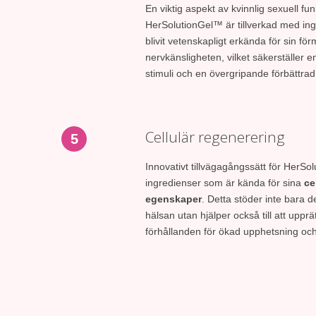
En viktig aspekt av kvinnlig sexuell fu
HerSolutionGel™ är tillverkad med in
blivit vetenskapligt erkända för sin för
nervkänsligheten, vilket säkerställer 
stimuli och en övergripande förbättrad
Cellulär regenerering
5
Innovativt tillvägagångssätt för HerSo
ingredienser som är kända för sina
ce
egenskaper
. Detta stöder inte bara 
hälsan utan hjälper också till att upprä
förhållanden för ökad upphetsning och