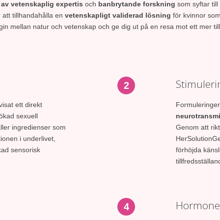
av vetenskaplig expertis
och
banbrytande forskning
som syftar til
tt tillhandahålla en
vetenskapligt validerad lösning
för kvinnor som s
in mellan natur och vetenskap och ge dig ut på en resa mot ett mer till
Stimuleri
2
sat ett direkt
Formuleringen
ökad sexuell
neurotransmi
ler ingredienser som
Genom att rikt
ionen i underlivet,
HerSolutionGel™
ikad sensorisk
förhöjda känsl
tillfredsställa
Hormonel
4