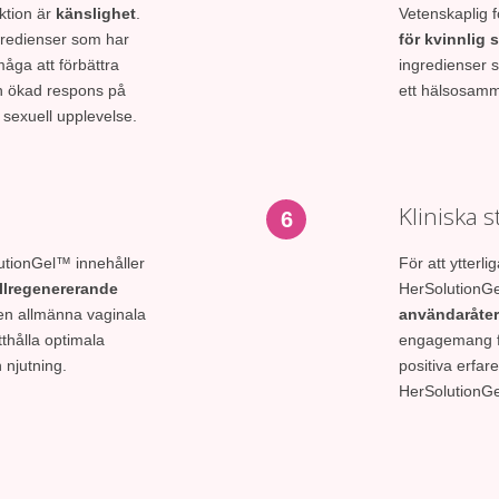
nktion är
känslighet
.
Vetenskaplig 
gredienser som har
för kvinnlig 
måga att förbättra
ingredienser s
en ökad respons på
ett hälsosamma
 sexuell upplevelse.
Kliniska 
6
lutionGel™ innehåller
För att ytterl
llregenererande
HerSolutionG
den allmänna vaginala
användaråte
tthålla optimala
engagemang fö
 njutning.
positiva erfar
HerSolutionGel