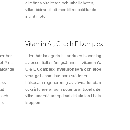
allmänna vitaliteten och uthålligheten,
vilket bidrar till ett mer tillfredsställande
intimt möte.
Vitamin A-, C- och E-komplex
per har
I den här kategorin hittar du en blandning
el™ ett
av essentiella näringsämnen -
vitamin A,
valkande
C & E Complex, hyaluronsyra och aloe
vera gel
- som inte bara stöder en
ess
hälsosam regenerering av vävnader utan
kat
också fungerar som potenta antioxidanter,
b och
vilket underlättar optimal cirkulation i hela
ns.
kroppen.