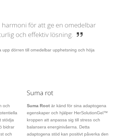
 i harmoni för att ge en omedelbar
urlig och effektiv lösning.
a upp dörren till omedelbar upphetsning och höja
Suma rot
in och
Suma Root
är känd för sina adaptogena
otentiella
egenskaper och hjälper HerSolutionGel™
 stödja
kroppen att anpassa sig till stress och
ö bidrar
balansera energinivåerna. Detta
ust och
adaptogena stöd kan positivt påverka den