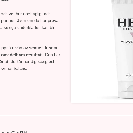
v och vet hur obehagligt och
 partner, även om du har provat
ära sexiga underkläder, kan bli
t uppnå nivån av
sexuell lust
att
d
omedelbara resultat
. Den har
gör att du känner dig sexig och
n hormonbalans.