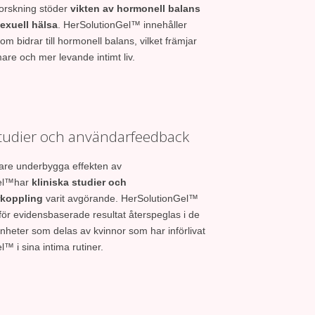
forskning stöder
vikten av hormonell balans
sexuell hälsa
. HerSolutionGel™ innehåller
om bidrar till hormonell balans, vilket främjar
re och mer levande intimt liv.
studier och användarfeedback
igare underbygga effekten av
el™har
kliniska studier och
rkoppling
varit avgörande. HerSolutionGel™
r evidensbaserade resultat återspeglas i de
enheter som delas av kvinnor som har införlivat
™ i sina intima rutiner.