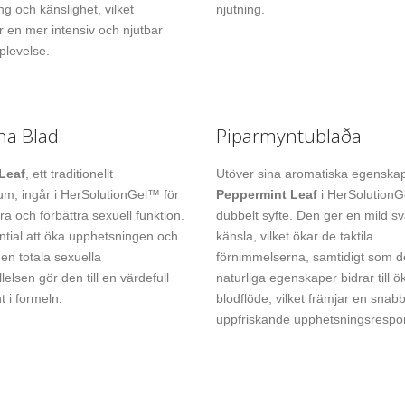
g och känslighet, vilket
njutning.
r en mer intensiv och njutbar
plevelse.
na Blad
Piparmyntublaða
Leaf
, ett traditionellt
Utöver sina aromatiska egenska
um, ingår i HerSolutionGel™ för
Peppermint Leaf
i HerSolutionG
era och förbättra sexuell funktion.
dubbelt syfte. Den ger en mild s
ntial att öka upphetsningen och
känsla, vilket ökar de taktila
den totala sexuella
förnimmelserna, samtidigt som d
ällelsen gör den till en värdefull
naturliga egenskaper bidrar till ö
 i formeln.
blodflöde, vilket främjar en snab
uppfriskande upphetsningsrespo