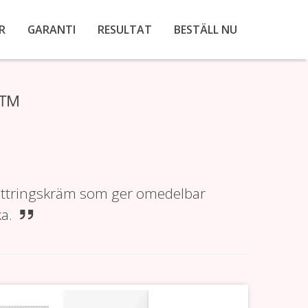
R
GARANTI
RESULTAT
BESTÄLL NU
L™
rbättringskräm som ger omedelbar
a.