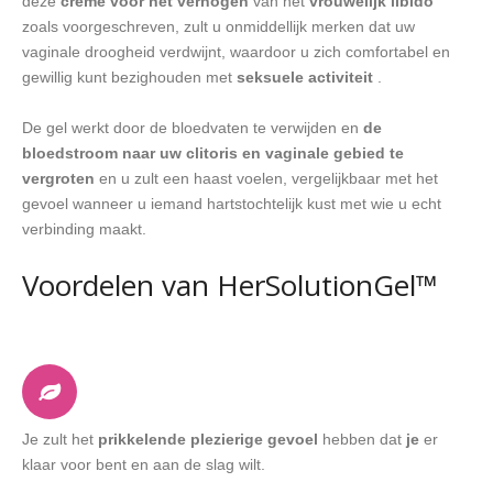
deze
crème voor het verhogen
van het
vrouwelijk libido
zoals voorgeschreven, zult u onmiddellijk merken dat uw
vaginale droogheid verdwijnt, waardoor u zich comfortabel en
gewillig kunt bezighouden met
seksuele activiteit
.
De gel werkt door de bloedvaten te verwijden en
de
bloedstroom naar uw clitoris en vaginale gebied te
vergroten
en u zult een haast voelen, vergelijkbaar met het
gevoel wanneer u iemand hartstochtelijk kust met wie u echt
verbinding maakt.
Voordelen van HerSolutionGel™
Je zult het
prikkelende plezierige gevoel
hebben dat
je
er
klaar voor bent en aan de slag wilt.