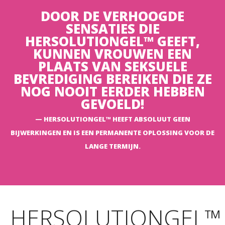
HealthProfessional/
DOOR DE VERHOOGDE
https://www.ncbi.nlm.nih.gov/pmc/articles/PMC4029542/
SENSATIES DIE
https://pubmed.ncbi.nlm.nih.gov/20141583/
HERSOLUTIONGEL™ GEEFT,
https://www.ncbi.nlm.nih.gov/pmc/articles/PMC8264219/
KUNNEN VROUWEN EEN
https://www.ncbi.nlm.nih.gov/pmc/articles/PMC10383074/
PLAATS VAN SEKSUELE
https://www.ncbi.nlm.nih.gov/pmc/articles/PMC4714869/
BEVREDIGING BEREIKEN DIE ZE
NOG NOOIT EERDER HEBBEN
GEVOELD!
HERSOLUTIONGEL™ HEEFT ABSOLUUT GEEN
BIJWERKINGEN EN IS EEN PERMANENTE OPLOSSING VOOR DE
LANGE TERMIJN.
HERSOLUTIONGEL™