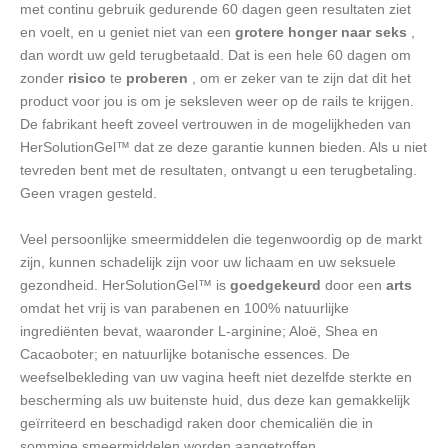
met continu gebruik gedurende 60 dagen geen resultaten ziet
en voelt, en u geniet niet van een
grotere honger naar seks
,
dan wordt uw geld terugbetaald. Dat is een hele 60 dagen om
zonder
risico
te
proberen
, om er zeker van te zijn dat dit het
product voor jou is om je seksleven weer op de rails te krijgen.
De fabrikant heeft zoveel vertrouwen in de mogelijkheden van
HerSolutionGel™ dat ze deze garantie kunnen bieden. Als u niet
tevreden bent met de resultaten, ontvangt u een terugbetaling.
Geen vragen gesteld.
Veel persoonlijke smeermiddelen die tegenwoordig op de markt
zijn, kunnen schadelijk zijn voor uw lichaam en uw seksuele
gezondheid. HerSolutionGel™ is
goedgekeurd
door een
arts
omdat het vrij is van parabenen en 100% natuurlijke
ingrediënten bevat, waaronder L-arginine; Aloë, Shea en
Cacaoboter; en natuurlijke botanische essences. De
weefselbekleding van uw vagina heeft niet dezelfde sterkte en
bescherming als uw buitenste huid, dus deze kan gemakkelijk
geïrriteerd en beschadigd raken door chemicaliën die in
sommige smeermiddelen worden aangetroffen.