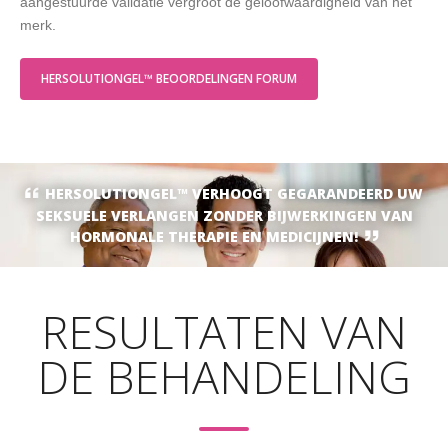
aangestuurde validatie vergroot de geloofwaardigheid van het
merk.
HERSOLUTIONGEL™ BEOORDELINGEN FORUM
HERSOLUTIONGEL™ VERHOOGT GEGARANDEERD UW
SEKSUELE VERLANGEN ZONDER BIJWERKINGEN VAN
HORMONALE THERAPIE EN MEDICIJNEN!
RESULTATEN VAN
DE BEHANDELING