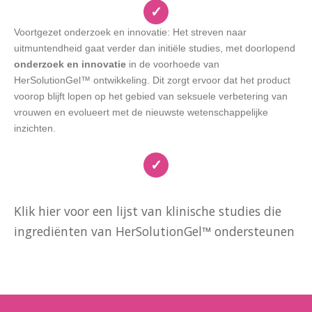
✓
Voortgezet onderzoek en innovatie: Het streven naar
uitmuntendheid gaat verder dan initiële studies, met doorlopend
onderzoek en innovatie
in de voorhoede van
HerSolutionGel™ ontwikkeling. Dit zorgt ervoor dat het product
voorop blijft lopen op het gebied van seksuele verbetering van
vrouwen en evolueert met de nieuwste wetenschappelijke
inzichten.
✓
Klik hier voor een lijst van klinische studies die
ingrediënten van HerSolutionGel™ ondersteunen
https://www.ncbi.nlm.nih.gov/pmc/articles/PMC8103282/
https://pubmed.ncbi.nlm.nih.gov/16959660/
https://ods.od.nih.gov/factsheets/BlackCohosh-