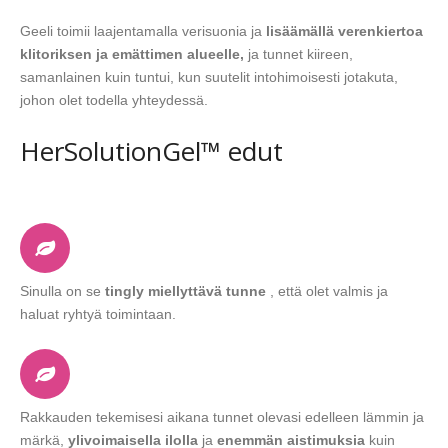
Geeli toimii laajentamalla verisuonia ja
lisäämällä verenkiertoa
klitoriksen ja emättimen alueelle,
ja tunnet kiireen,
samanlainen kuin tuntui, kun suutelit intohimoisesti jotakuta,
johon olet todella yhteydessä.
HerSolutionGel™ edut
Sinulla on se
tingly miellyttävä tunne
, että olet valmis ja
haluat ryhtyä toimintaan.
Rakkauden tekemisesi aikana tunnet olevasi edelleen lämmin ja
märkä,
ylivoimaisella ilolla
ja
enemmän aistimuksia
kuin