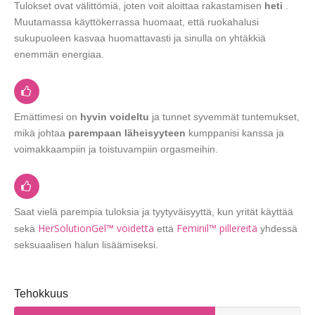
Tulokset ovat välittömiä, joten voit aloittaa rakastamisen
heti
.
Muutamassa käyttökerrassa huomaat, että ruokahalusi
sukupuoleen kasvaa huomattavasti ja sinulla on yhtäkkiä
enemmän energiaa.
Emättimesi on
hyvin voideltu
ja tunnet syvemmät tuntemukset,
mikä johtaa
parempaan läheisyyteen
kumppanisi kanssa ja
voimakkaampiin ja toistuvampiin orgasmeihin.
Saat vielä parempia tuloksia ja tyytyväisyyttä, kun yrität käyttää
HerSolutionGel™ voidetta
Feminil™ pillereitä
sekä
että
yhdessä
seksuaalisen halun lisäämiseksi.
Tehokkuus