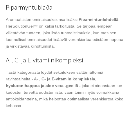
Piparmyntublaða
Aromaattisten ominaisuuksiensa lisäksi
Piparmintunlehdellä
HerSolutionGel™ on kaksi tarkoitusta. Se tarjoaa lempeän
viilentävän tunteen, joka lisää tuntoaistimuksia, kun taas sen
luonnolliset ominaisuudet lisäävät verenkiertoa edistäen nopeaa
ja virkistävää kiihottumista.
A-, C- ja E-vitamiinikompleksi
Tästä kategoriasta löydät sekoituksen välttämättömiä
ravintoaineita - A-
, C- ja E-vitamiinikompleksia,
hyaluronihappoa ja aloe vera -geeliä -
joka ei ainoastaan tue
kudosten tervettä uudistumista, vaan toimii myös voimakkaina
antioksidantteina, mikä helpottaa optimaalista verenkiertoa koko
kehossa.