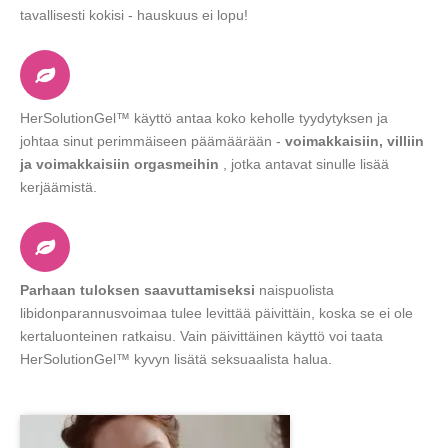
tavallisesti kokisi - hauskuus ei lopu!
HerSolutionGel™ käyttö antaa koko keholle tyydytyksen ja
johtaa sinut perimmäiseen päämäärään -
voimakkaisiin, villiin
ja voimakkaisiin orgasmeihin
, jotka antavat sinulle lisää
kerjäämistä.
Parhaan tuloksen saavuttamiseksi
naispuolista
libidonparannusvoimaa tulee levittää päivittäin, koska se ei ole
kertaluonteinen ratkaisu. Vain päivittäinen käyttö voi taata
HerSolutionGel™ kyvyn lisätä seksuaalista halua.