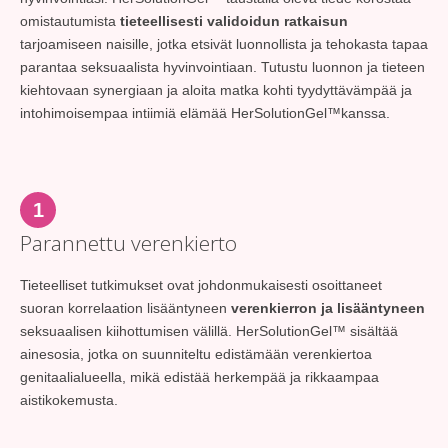
omistautumista
tieteellisesti validoidun ratkaisun
tarjoamiseen naisille, jotka etsivät luonnollista ja tehokasta tapaa
parantaa seksuaalista hyvinvointiaan. Tutustu luonnon ja tieteen
kiehtovaan synergiaan ja aloita matka kohti tyydyttävämpää ja
intohimoisempaa intiimiä elämää HerSolutionGel™kanssa.
1
Parannettu verenkierto
Tieteelliset tutkimukset ovat johdonmukaisesti osoittaneet
suoran korrelaation lisääntyneen
verenkierron ja lisääntyneen
seksuaalisen kiihottumisen välillä. HerSolutionGel™ sisältää
ainesosia, jotka on suunniteltu edistämään verenkiertoa
genitaalialueella, mikä edistää herkempää ja rikkaampaa
aistikokemusta.