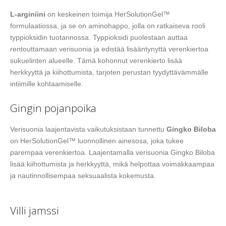
L-arginiini
on keskeinen toimija HerSolutionGel™
formulaatiossa, ja se on aminohappo, jolla on ratkaiseva rooli
typpioksidin tuotannossa. Typpioksidi puolestaan auttaa
rentouttamaan verisuonia ja edistää lisääntynyttä verenkiertoa
sukuelinten alueelle. Tämä kohonnut verenkierto lisää
herkkyyttä ja kiihottumista, tarjoten perustan tyydyttävämmälle
intiimille kohtaamiselle.
Gingin pojanpoika
Verisuonia laajentavista vaikutuksistaan tunnettu
Gingko Biloba
on HerSolutionGel™ luonnollinen ainesosa, joka tukee
parempaa verenkiertoa. Laajentamalla verisuonia Gingko Biloba
lisää kiihottumista ja herkkyyttä, mikä helpottaa voimakkaampaa
ja nautinnollisempaa seksuaalista kokemusta.
Villi jamssi