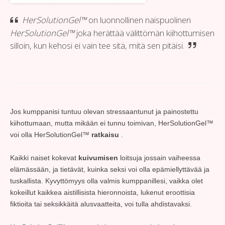
HerSolutionGel™
on luonnollinen naispuolinen
HerSolutionGel™
joka herättää välittömän kiihottumisen
silloin, kun kehosi ei vain tee sitä, mitä sen pitäisi.
Jos kumppanisi tuntuu olevan stressaantunut ja painostettu
kiihottumaan, mutta mikään ei tunnu toimivan, HerSolutionGel™
voi olla HerSolutionGel™
ratkaisu
.
Kaikki naiset kokevat
kuivumisen
loitsuja jossain vaiheessa
elämässään, ja tietävät, kuinka seksi voi olla epämiellyttävää ja
tuskallista. Kyvyttömyys olla valmis kumppanillesi, vaikka olet
kokeillut kaikkea aistillisista hieronnoista, lukenut eroottisia
fiktioita tai seksikkäitä alusvaatteita, voi tulla ahdistavaksi.