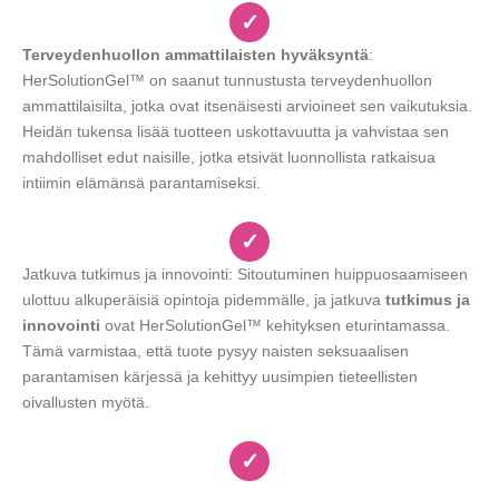
✓
Terveydenhuollon ammattilaisten hyväksyntä
:
HerSolutionGel™ on saanut tunnustusta terveydenhuollon
ammattilaisilta, jotka ovat itsenäisesti arvioineet sen vaikutuksia.
Heidän tukensa lisää tuotteen uskottavuutta ja vahvistaa sen
mahdolliset edut naisille, jotka etsivät luonnollista ratkaisua
intiimin elämänsä parantamiseksi.
✓
Jatkuva tutkimus ja innovointi: Sitoutuminen huippuosaamiseen
ulottuu alkuperäisiä opintoja pidemmälle, ja jatkuva
tutkimus ja
innovointi
ovat HerSolutionGel™ kehityksen eturintamassa.
Tämä varmistaa, että tuote pysyy naisten seksuaalisen
parantamisen kärjessä ja kehittyy uusimpien tieteellisten
oivallusten myötä.
✓