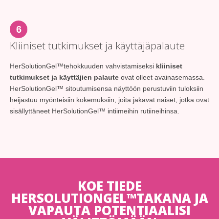
6
Kliiniset tutkimukset ja käyttäjäpalaute
HerSolutionGel™tehokkuuden vahvistamiseksi
kliiniset
tutkimukset ja käyttäjien palaute
ovat olleet avainasemassa.
HerSolutionGel™ sitoutumisensa näyttöön perustuviin tuloksiin
heijastuu myönteisiin kokemuksiin, joita jakavat naiset, jotka ovat
sisällyttäneet HerSolutionGel™ intiimeihin rutiineihinsa.
KOE TIEDE
HERSOLUTIONGEL™TAKANA JA
VAPAUTA POTENTIAALISI