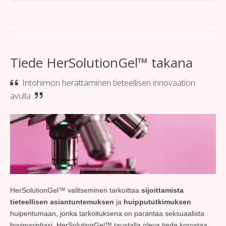
Tiede HerSolutionGel™ takana
Intohimon herättäminen tieteellisen innovaation
avulla
HerSolutionGel™ valitseminen tarkoittaa
sijoittamista
tieteellisen asiantuntemuksen
ja
huippututkimuksen
huipentumaan, jonka tarkoituksena on parantaa seksuaalista
hyvinvointiasi. HerSolutionGel™ taustalla oleva tiede korostaa