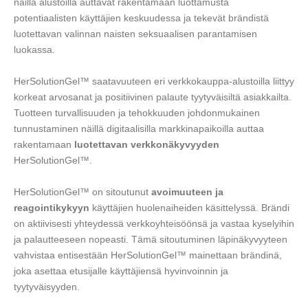
näillä alustoilla auttavat rakentamaan luottamusta
potentiaalisten käyttäjien keskuudessa ja tekevät brändistä
luotettavan valinnan naisten seksuaalisen parantamisen
luokassa.
HerSolutionGel™ saatavuuteen eri verkkokauppa-alustoilla liittyy
korkeat arvosanat ja positiivinen palaute tyytyväisiltä asiakkailta.
Tuotteen turvallisuuden ja tehokkuuden johdonmukainen
tunnustaminen näillä digitaalisilla markkinapaikoilla auttaa
rakentamaan
luotettavan verkkonäkyvyyden
HerSolutionGel™.
HerSolutionGel™ on sitoutunut
avoimuuteen ja
reagointikykyyn
käyttäjien huolenaiheiden käsittelyssä. Brändi
on aktiivisesti yhteydessä verkkoyhteisöönsä ja vastaa kyselyihin
ja palautteeseen nopeasti. Tämä sitoutuminen läpinäkyvyyteen
vahvistaa entisestään HerSolutionGel™ mainettaan brändinä,
joka asettaa etusijalle käyttäjiensä hyvinvoinnin ja
tyytyväisyyden.