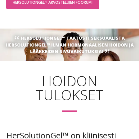
HERSOLUTIONGEL™ ARVOSTELUJEN FOORUMI
HERSOLUTIONGEL™ TAATUSTI SEKSUAALISTA
HERSOLUTIONGEL™ ILMAN HORMONAALISEN HOIDON JA
LÄÄKKEIDEN SIVUVAIKUTUKSIA!
HOIDON
TULOKSET
HerSolutionGel™ on kliinisesti