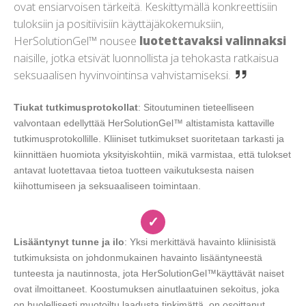
ovat ensiarvoisen tärkeitä. Keskittymällä konkreettisiin
tuloksiin ja positiivisiin käyttäjäkokemuksiin,
HerSolutionGel™ nousee
luotettavaksi valinnaksi
naisille, jotka etsivät luonnollista ja tehokasta ratkaisua
seksuaalisen hyvinvointinsa vahvistamiseksi.
Tiukat tutkimusprotokollat
: Sitoutuminen tieteelliseen
valvontaan edellyttää HerSolutionGel™ altistamista kattaville
tutkimusprotokollille. Kliiniset tutkimukset suoritetaan tarkasti ja
kiinnittäen huomiota yksityiskohtiin, mikä varmistaa, että tulokset
antavat luotettavaa tietoa tuotteen vaikutuksesta naisen
kiihottumiseen ja seksuaaliseen toimintaan.
✓
Lisääntynyt tunne ja ilo
: Yksi merkittävä havainto kliinisistä
tutkimuksista on johdonmukainen havainto lisääntyneestä
tunteesta ja nautinnosta, jota HerSolutionGel™käyttävät naiset
ovat ilmoittaneet. Koostumuksen ainutlaatuinen sekoitus, joka
on huolellisesti muotoiltu laadusta tinkimättä, on osoittanut