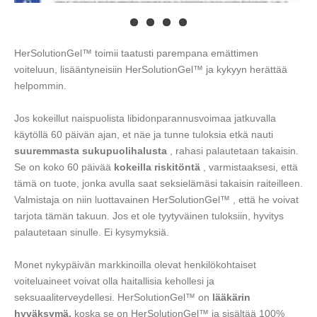
HerSolutionGel™ toimii taatusti parempana emättimen
voiteluun, lisääntyneisiin HerSolutionGel™ ja kykyyn herättää
helpommin.
Jos kokeillut naispuolista libidonparannusvoimaa jatkuvalla
käytöllä 60 päivän ajan, et näe ja tunne tuloksia etkä nauti
suuremmasta sukupuolihalusta
, rahasi palautetaan takaisin.
Se on koko 60 päivää
kokeilla riskitöntä
, varmistaaksesi, että
tämä on tuote, jonka avulla saat seksielämäsi takaisin raiteilleen.
Valmistaja on niin luottavainen HerSolutionGel™ , että he voivat
tarjota tämän takuun. Jos et ole tyytyväinen tuloksiin, hyvitys
palautetaan sinulle. Ei kysymyksiä.
Monet nykypäivän markkinoilla olevat henkilökohtaiset
voiteluaineet voivat olla haitallisia kehollesi ja
seksuaaliterveydellesi. HerSolutionGel™ on
lääkärin
hyväksymä,
koska se on HerSolutionGel™ ja sisältää 100%