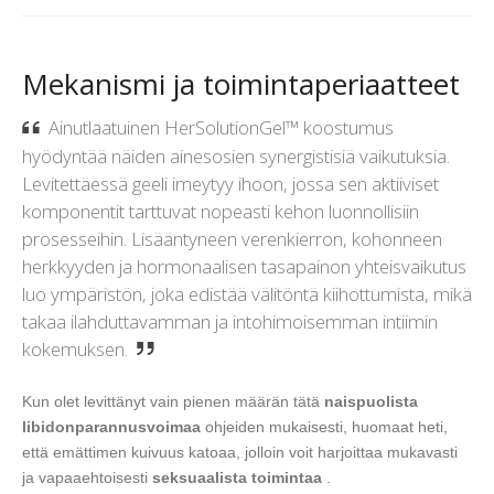
Mekanismi ja toimintaperiaatteet
Ainutlaatuinen HerSolutionGel™ koostumus
hyödyntää näiden ainesosien synergistisiä vaikutuksia.
Levitettäessä geeli imeytyy ihoon, jossa sen aktiiviset
komponentit tarttuvat nopeasti kehon luonnollisiin
prosesseihin. Lisääntyneen verenkierron, kohonneen
herkkyyden ja hormonaalisen tasapainon yhteisvaikutus
luo ympäristön, joka edistää välitöntä kiihottumista, mikä
takaa ilahduttavamman ja intohimoisemman intiimin
kokemuksen.
Kun olet levittänyt vain pienen määrän tätä
naispuolista
libidonparannusvoimaa
ohjeiden mukaisesti, huomaat heti,
että emättimen kuivuus katoaa, jolloin voit harjoittaa mukavasti
ja vapaaehtoisesti
seksuaalista toimintaa
.