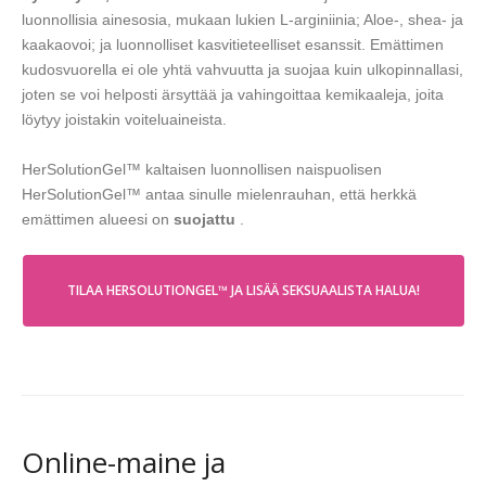
luonnollisia ainesosia, mukaan lukien L-arginiinia; Aloe-, shea- ja
kaakaovoi; ja luonnolliset kasvitieteelliset esanssit. Emättimen
kudosvuorella ei ole yhtä vahvuutta ja suojaa kuin ulkopinnallasi,
joten se voi helposti ärsyttää ja vahingoittaa kemikaaleja, joita
löytyy joistakin voiteluaineista.
HerSolutionGel™ kaltaisen luonnollisen naispuolisen
HerSolutionGel™ antaa sinulle mielenrauhan, että herkkä
emättimen alueesi on
suojattu
.
TILAA HERSOLUTIONGEL™ JA LISÄÄ SEKSUAALISTA HALUA!
Online-maine ja