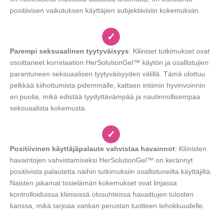
positiivisen vaikutuksen käyttäjien subjektiivisiin kokemuksiin.
✓
Parempi seksuaalinen tyytyväisyys
: Kliiniset tutkimukset ovat
osoittaneet korrelaation HerSolutionGel™ käytön ja osallistujien
parantuneen seksuaalisen tyytyväisyyden välillä. Tämä ulottuu
pelkkää kiihottumista pidemmälle, kattaen intiimin hyvinvoinnin
eri puolia, mikä edistää tyydyttävämpää ja nautinnollisempaa
seksuaalista kokemusta.
✓
Positiivinen käyttäjäpalaute vahvistaa havainnot
: Kliinisten
havaintojen vahvistamiseksi HerSolutionGel™ on kerännyt
positiivista palautetta näihin tutkimuksiin osallistuneilta käyttäjiltä.
Naisten jakamat tosielämän kokemukset ovat linjassa
kontrolloiduissa kliinisissä olosuhteissa havaittujen tulosten
kanssa, mikä tarjoaa vankan perustan tuotteen tehokkuudelle.