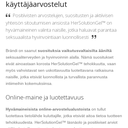
käyttäjäarvostelut
Positiivisten arvostelujen, suositusten ja aktiivisen
yhteisön sitoutumisen ansiosta HerSolutionGel™ on
hyvämaineinen valinta naisille, jotka haluavat parantaa
seksuaalista hyvinvointiaan luonnollisesti.
Brändi on saanut
suosituksia vaikutusvaltaisilta ääniltä
seksuaaliterveyden ja hyvinvoinnin alalla. Nämä suositukset
eivät ainoastaan korosta HerSolutionGel™ tehokkuutta, vaan
myös vahvistavat sen uskottavuutta luotettavana ratkaisuna
naisille, jotka etsivät luonnollista ja turvallista parannusta
intiimeihin kokemuksiinsa.
Online-maine ja luotettavuus
Hyvämaineisista online-arvostelualustoista
on tullut
luotettava tietolähde kuluttajille, jotka etsivät aitoa tietoa tuotteen
tehokkuudesta. HerSolutionGel™ läsnäolo ja positiiviset arviot