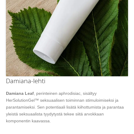
Damiana-lehti
Damiana Leaf
, perinteinen aphrodisiac, sisältyy
HerSolutionGel™ seksuaalisen toiminnan stimuloimiseksi ja
parantamiseksi. Sen potentiaali lisätä kiihottumista ja parantaa
yleistä seksuaalista tyydytystä tekee siitä arvokkaan
komponentin kaavassa.