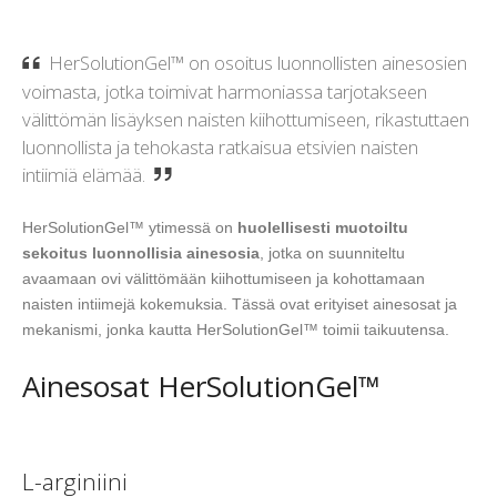
HerSolutionGel™ on osoitus luonnollisten ainesosien
voimasta, jotka toimivat harmoniassa tarjotakseen
välittömän lisäyksen naisten kiihottumiseen, rikastuttaen
luonnollista ja tehokasta ratkaisua etsivien naisten
intiimiä elämää.
HerSolutionGel™ ytimessä on
huolellisesti muotoiltu
sekoitus luonnollisia ainesosia
, jotka on suunniteltu
avaamaan ovi välittömään kiihottumiseen ja kohottamaan
naisten intiimejä kokemuksia. Tässä ovat erityiset ainesosat ja
mekanismi, jonka kautta HerSolutionGel™ toimii taikuutensa.
Ainesosat HerSolutionGel™
L-arginiini