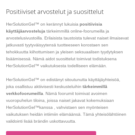
Positiiviset arvostelut ja suosittelut
HerSolutionGel™ on kerännyt lukuisia
positiivisia
käyttäjäarvosteluja
tärkeimmillä online-foorumeilla ja
arvostelusivustoilla. Erilaisista taustoista tulevat naiset ilmaisevat
jatkuvasti tyytyväisyytensä tuotteeseen korostaen sen
tehokkuutta kiihottumisen ja yleisen seksuaalisen tyydytyksen
lisäämisessä. Nämä aidot suosittelut toimivat todistuksena
HerSolutionGel™ vaikutuksesta todelliseen elämään.
HerSolutionGel™ on edistänyt sitoutunutta käyttäjäyhteisöä,
joka osallistuu aktiivisesti keskusteluihin
tärkeimmillä
verkkofoorumeilla
. Nämä foorumit toimivat avoimen
vuoropuhelun tiloina, joissa naiset jakavat kokemuksiaan
HerSolutionGel™kanssa , vahvistaen sen myönteisen
vaikutuksen heidän intiimiin elämäänsä. Tämä yhteisölähtöinen
validointi lisää brändin uskottavuutta.