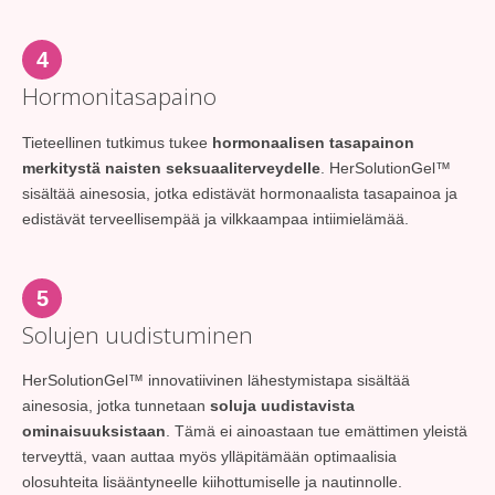
4
Hormonitasapaino
Tieteellinen tutkimus tukee
hormonaalisen tasapainon
merkitystä naisten seksuaaliterveydelle
. HerSolutionGel™
sisältää ainesosia, jotka edistävät hormonaalista tasapainoa ja
edistävät terveellisempää ja vilkkaampaa intiimielämää.
5
Solujen uudistuminen
HerSolutionGel™ innovatiivinen lähestymistapa sisältää
ainesosia, jotka tunnetaan
soluja uudistavista
ominaisuuksistaan
. Tämä ei ainoastaan tue emättimen yleistä
terveyttä, vaan auttaa myös ylläpitämään optimaalisia
olosuhteita lisääntyneelle kiihottumiselle ja nautinnolle.