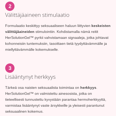
2
Välittäjäaineen stimulaatio
Formulaatio keskittyy seksuaaliseen haluun liittyvien
keskeisten
välittäjäaineiden
stimulointiin. Kohdistamalla nämä reitit
HerSolutionGel™ pyrkii vahvistamaan signaaleja, jotka johtavat
kohonneisiin tuntemuksiin, tasoittaen tietä tyydyttävämmälle ja
miellyttävämmälle kokemukselle.
3
Lisääntynyt herkkyys
Tärkeä osa naisten seksuaalista toimintaa on
herkkyys
.
HerSolutionGel™ on valmistettu ainesosista, jotka on
tieteellisesti tunnustettu kyvystään parantaa hermoherkkyyttä,
varmistaa lisääntynyt vaste ärsykkeille ja yleisesti parantunut
seksuaalinen kokemus.