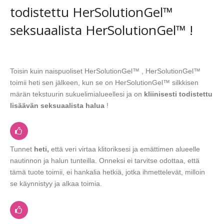
todistettu HerSolutionGel™
seksuaalista HerSolutionGel™ !
Toisin kuin naispuoliset HerSolutionGel™ , HerSolutionGel™
toimii heti sen jälkeen, kun se on HerSolutionGel™ silkkisen
märän tekstuurin sukuelimialueellesi ja on
kliinisesti todistettu
lisäävän seksuaalista halua
!
Tunnet
heti,
että veri virtaa klitoriksesi ja emättimen alueelle
nautinnon ja halun tunteilla. Onneksi ei tarvitse odottaa, että
tämä tuote toimii, ei hankalia hetkiä, jotka ihmettelevät, milloin
se käynnistyy ja alkaa toimia.