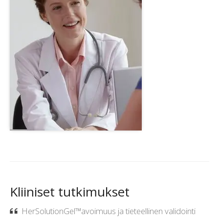
Kliiniset tutkimukset
HerSolutionGel™avoimuus ja tieteellinen validointi