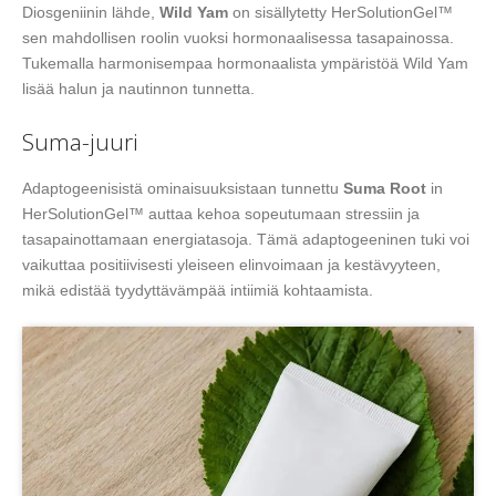
Diosgeniinin lähde,
Wild Yam
on sisällytetty HerSolutionGel™
sen mahdollisen roolin vuoksi hormonaalisessa tasapainossa.
Tukemalla harmonisempaa hormonaalista ympäristöä Wild Yam
lisää halun ja nautinnon tunnetta.
Suma-juuri
Adaptogeenisistä ominaisuuksistaan tunnettu
Suma Root
in
HerSolutionGel™ auttaa kehoa sopeutumaan stressiin ja
tasapainottamaan energiatasoja. Tämä adaptogeeninen tuki voi
vaikuttaa positiivisesti yleiseen elinvoimaan ja kestävyyteen,
mikä edistää tyydyttävämpää intiimiä kohtaamista.