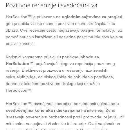
Pozitivne recenzije i svedočanstva
HerSolution™ je prikazana na
uglednim sajtovima za pregled
,
gde je dobila visoke ocene i pozitivne ocene stručnjaka iz te
oblasti. Ove recenzije često naglašavaju pažljivu formulaciju, uz
pomoć naučnih istraživanja i dosledna pozitivna iskustva koja su
prijavili korisnici.
Korisnici konstantno prijavljuju pozitivne
ishode sa
HerSolution™
, pojačavajući njegovu reputaciju pouzdanog
rešenja. Efektivnost proizvoda u rešavanju niza ženskih
seksualnih briga, od niskog libida do pobuđenih poteškoća,
doprinosi tekućem pozitivnom dijalogu koji okružuje
HerSolution™.
HerSolution™posvećenosti porodice bezbednosti ogleda se
u
svedočenjima korisnika i diskusijama
na internetu. Žene
izražavaju poverenje u bezbednosni profil proizvoda, prijavljujući
minimalne nuspojave i visok nivo tolerancije. Ovaj naglasak na