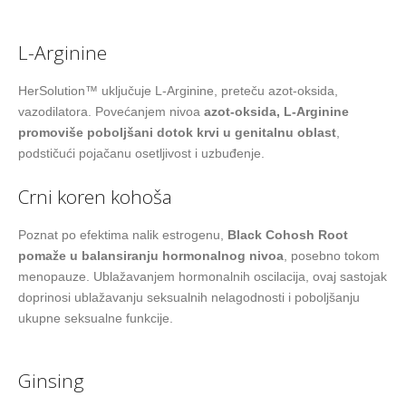
L-Arginine
HerSolution™ uključuje L-Arginine, preteču azot-oksida,
vazodilatora. Povećanjem nivoa
azot-oksida, L-Arginine
promoviše poboljšani dotok krvi u genitalnu oblast
,
podstičući pojačanu osetljivost i uzbuđenje.
Crni koren kohoša
Poznat po efektima nalik estrogenu,
Black Cohosh Root
pomaže u balansiranju hormonalnog nivoa
, posebno tokom
menopauze. Ublažavanjem hormonalnih oscilacija, ovaj sastojak
doprinosi ublažavanju seksualnih nelagodnosti i poboljšanju
ukupne seksualne funkcije.
Ginsing