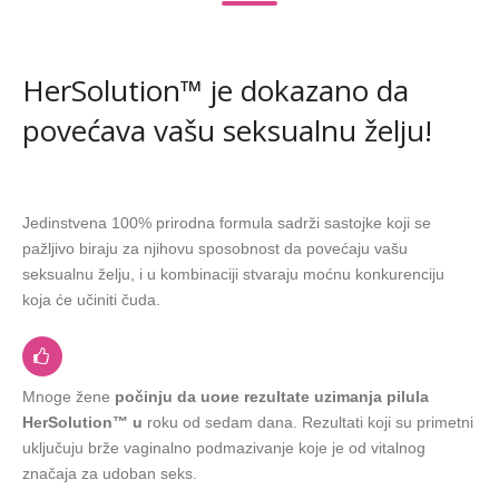
HerSolution™ je dokazano da
povećava vašu seksualnu želju!
Jedinstvena 100% prirodna formula sadrži sastojke koji se
pažljivo biraju za njihovu sposobnost da povećaju vašu
seksualnu želju, i u kombinaciji stvaraju moćnu konkurenciju
koja će učiniti čuda.
Mnoge žene
počinju da uoиe rezultate uzimanja pilula
HerSolution™ u
roku od sedam dana. Rezultati koji su primetni
uključuju brže vaginalno podmazivanje koje je od vitalnog
značaja za udoban seks.