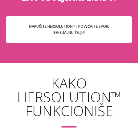
NARUČITE HERSOLUTION™ I POVEĆAJTE SVOJU
SEKSUALNU ŽELJU!
KAKO
HERSOLUTION™
FUNKCIONIŠE