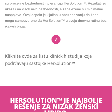
su procenile bezbednost i toleranciju HerSolution™. Rezultati su
ukazali na visok nivo bezbednosti, a zabeležene su minimalne
nuspojave. Ovaj aspekt je ključan u obezbeđivanju da žene
mogu samouvereno da HerSolution™ u svoju dnevnu rutinu bez
ikakvih briga.
✓
Kliknite ovde za listu kliničkih studija koje
podržavaju sastojke HerSolution™
https://www.ncbi.nlm.nih.gov/pmc/articles/PMC8103282/
https://pubmed.ncbi.nlm.nih.gov/16959660/
https://ods.od.nih.gov/factsheets/BlackCohosh-
HealthProfessional/
HERSOLUTION™ JE NAJBOLJE
https://www.ncbi.nlm.nih.gov/pmc/articles/PMC4029542/
REŠENJE ZA NIZAK ŽENSKI
https://pubmed.ncbi.nlm.nih.gov/20141583/