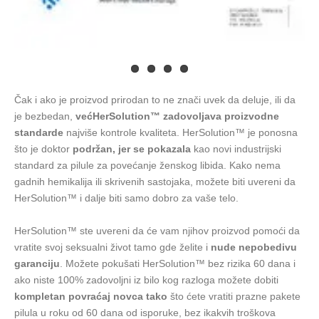
Čak i ako je proizvod prirodan to ne znači uvek da deluje, ili da
je bezbedan,
većHerSolution™ zadovoljava proizvodne
standarde
najviše kontrole kvaliteta. HerSolution™ je ponosna
što je doktor
podržan, jer se pokazala
kao novi industrijski
standard za pilule za povećanje ženskog libida. Kako nema
gadnih hemikalija ili skrivenih sastojaka, možete biti uvereni da
HerSolution™ i dalje biti samo dobro za vaše telo.
HerSolution™ ste uvereni da će vam njihov proizvod pomoći da
vratite svoj seksualni život tamo gde želite i
nude nepobedivu
garanciju
. Možete pokušati HerSolution™ bez rizika 60 dana i
ako niste 100% zadovoljni iz bilo kog razloga možete dobiti
kompletan povraćaj novca tako
što ćete vratiti prazne pakete
pilula u roku od 60 dana od isporuke, bez ikakvih troškova