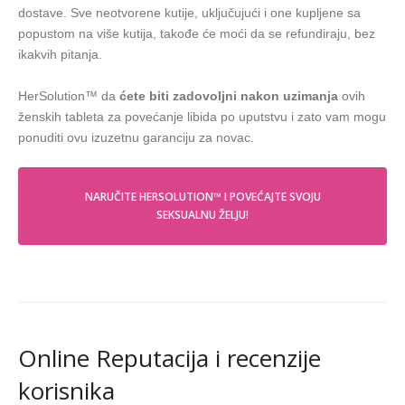
dostave. Sve neotvorene kutije, uključujući i one kupljene sa
popustom na više kutija, takođe će moći da se refundiraju, bez
ikakvih pitanja.
HerSolution™ da
ćete biti zadovoljni nakon uzimanja
ovih
ženskih tableta za povećanje libida po uputstvu i zato vam mogu
ponuditi ovu izuzetnu garanciju za novac.
NARUČITE HERSOLUTION™ I POVEĆAJTE SVOJU
SEKSUALNU ŽELJU!
Online Reputacija i recenzije
korisnika