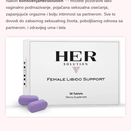
Nakon
korišćenjaHerSolution™
- možete pozdraviti lako
vaginalno podmazivanje, pojačana seksualna osećanja,
zapanjujuće orgazme i bolju intimnost sa partnerom. Sve to
dovodi do zabavnog seksualnog života, poboljšanog odnosa sa
partnerom, i zdravijeg uma i tela.