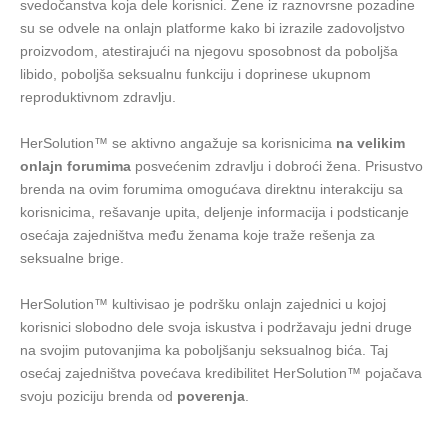
svedočanstva koja dele korisnici. Žene iz raznovrsne pozadine
su se odvele na onlajn platforme kako bi izrazile zadovoljstvo
proizvodom, atestirajući na njegovu sposobnost da poboljša
libido, poboljša seksualnu funkciju i doprinese ukupnom
reproduktivnom zdravlju.
HerSolution™ se aktivno angažuje sa korisnicima
na velikim
onlajn forumima
posvećenim zdravlju i dobroći žena. Prisustvo
brenda na ovim forumima omogućava direktnu interakciju sa
korisnicima, rešavanje upita, deljenje informacija i podsticanje
osećaja zajedništva među ženama koje traže rešenja za
seksualne brige.
HerSolution™ kultivisao je podršku onlajn zajednici u kojoj
korisnici slobodno dele svoja iskustva i podržavaju jedni druge
na svojim putovanjima ka poboljšanju seksualnog bića. Taj
osećaj zajedništva povećava kredibilitet HerSolution™ pojačava
svoju poziciju brenda od
poverenja
.