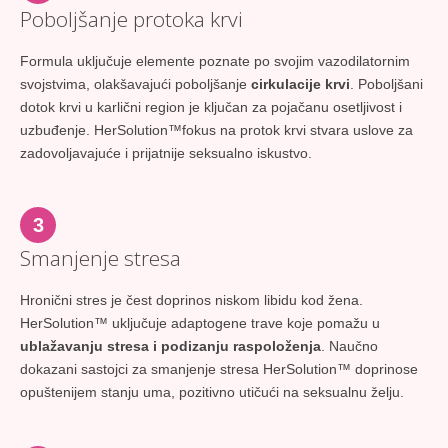
Poboljšanje protoka krvi
Formula uključuje elemente poznate po svojim vazodilatornim
svojstvima, olakšavajući poboljšanje
cirkulacije krvi
. Poboljšani
dotok krvi u karlični region je ključan za pojačanu osetljivost i
uzbuđenje. HerSolution™fokus na protok krvi stvara uslove za
zadovoljavajuće i prijatnije seksualno iskustvo.
3
Smanjenje stresa
Hronični stres je čest doprinos niskom libidu kod žena.
HerSolution™ uključuje adaptogene trave koje pomažu u
ublažavanju stresa i podizanju raspoloženja
. Naučno
dokazani sastojci za smanjenje stresa HerSolution™ doprinose
opuštenijem stanju uma, pozitivno utičući na seksualnu želju.