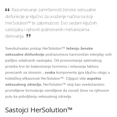
Razumevanje zamršenosti ženske seksualne
disfunkcije je ključno za uvaženje načina na koji
HerSolution™ te zabrinutosti. Evo sedam ključnih
sastojaka i njihovih jedinstvenih mehanizama
delovanja.
Sveobuhvatan pristup HerSolution™
lečenju ženske
seksualne disfunkcije
podrazumeva harmoničan interplay ovih
pažljivo odabranih sastojaka. Od promovisanja optimalnog
protoka krvi do balansiranja hormona i rešavanja faktora
povezanih sa stresom
, svaka
komponenta igra ključnu ulogu u
holističkoj efikasnosti HerSolution™. Ciljajući više
aspekta
seksualnog zdravlja
, HerSolution™ stoji kao svedočanstvo
promišljene formulacije osmišljene da osnaži žene na njihovom
putu ka poboljšanju seksualnog zdravlja.
Sastojci HerSolution™