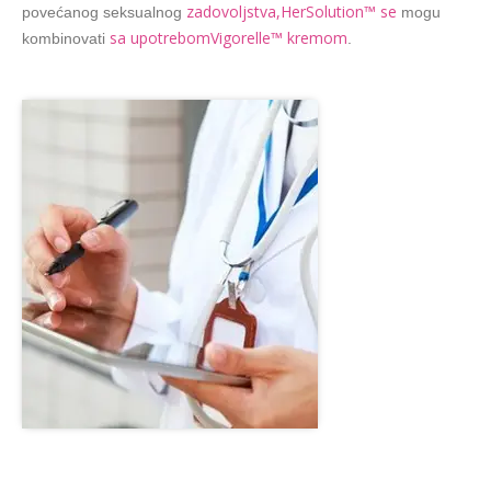
zadovoljstva,HerSolution™ se
povećanog seksualnog
mogu
sa upotrebomVigorelle™ kremom
kombinovati
.