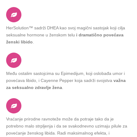
HerSolution™ sadrži DHEA kao svoj magični sastojak koji cilja
seksualne hormone u ženskom telu
i dramatično povećava
ženski libido
.
Među ostalim sastojcima su Epimedijum, koji oslobađa umor i
povećava libido, i Cayenne Pepper koja sadrži svojstva
važna
za seksualno zdravlje žena
.
Vraćanje prirodne ravnoteže može da potraje tako da je
potrebno malo strpljenja i da se svakodnevno uzimaju pilule za
povećanje ženskog libida. Radi maksimalnog efekta, i