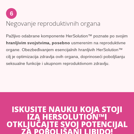
6
Negovanje reproduktivnih organa
Pažljivo odabrane komponente HerSolution™ poznate po svojim
hranljivim svojstvima, posebno
usmerenim na reproduktivne
organe. Obezbeđivanjem esencijalnih hranljivih HerSolution™
cilj je optimizacija zdravlja ovih organa, doprinoseći poboljšanju
seksualne funkcije i ukupnom reproduktivnom zdravlju.
ISKUSITE NAUKU KOJA STOJI
IZA HERSOLUTION™I
OTKLJUČAJTE SVOJ POTENCIJAL
ZA POBOLJŠANI LIBIDO!