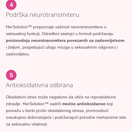
4
Podrška neurotransmiteru
HerSolution™ prepoznaje važnost neurotransmitera u
seksualnoj funkciji. Određeni sastojci u formuli podržavaju
proizvodnju neurotransmitera povezanih sa zadovoljstvom
i željom, pospešujući ulogu mozga u seksualnom odgovoru i
zadovoljstvu.
5
Antioksidativna odbrana
Oksidativni stres može negativno da utiče na reproduktivno
zdravlje. HerSolution™ sadrži
moćne antioksidanse
koji
pomažu u borbi protiv oksidativnog stresa, promovišući
sveukupno dobrostojeće i podržavajući prirodne mehanizme tela
za seksualnu vitalnost.