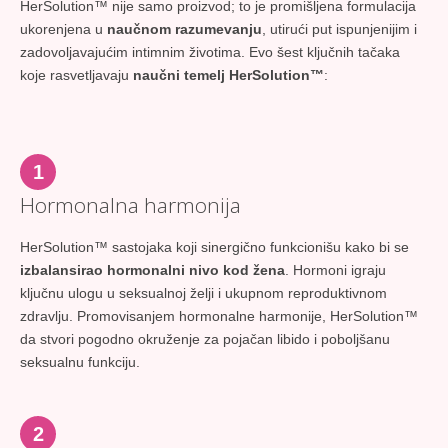
HerSolution™ nije samo proizvod; to je promišljena formulacija
ukorenjena u
naučnom razumevanju
, utirući put ispunjenijim i
zadovoljavajućim intimnim životima. Evo šest ključnih tačaka
koje rasvetljavaju
naučni temelj HerSolution™
:
1
Hormonalna harmonija
HerSolution™ sastojaka koji sinergično funkcionišu kako bi se
izbalansirao hormonalni nivo kod žena
. Hormoni igraju
ključnu ulogu u seksualnoj želji i ukupnom reproduktivnom
zdravlju. Promovisanjem hormonalne harmonije, HerSolution™
da stvori pogodno okruženje za pojačan libido i poboljšanu
seksualnu funkciju.
2