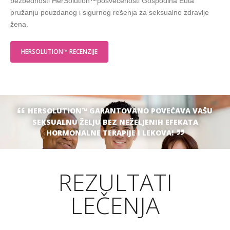
bezbednosti HerSolution™posvećenosti Gospodina Euta
pružanju pouzdanog i sigurnog rešenja za seksualno zdravlje
žena.
HERSOLUTION™ RECENZIJE
HERSOLUTION™ GARANTOVANO POVEĆAVA VAŠU
SEKSUALNU ŽELJU BEZ NEŽELJENIH EFEKATA
HORMONALNE TERAPIJE I LEKOVA!
REZULTATI
LEČENJA