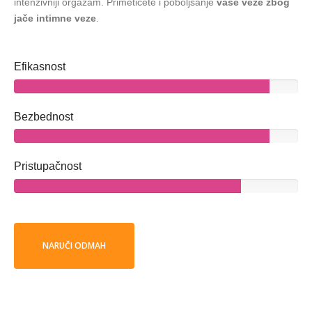
intenzivniji orgazam. Primetićete i poboljšanje
vaše veze zbog
jače
intimne veze
.
Efikasnost
Bezbednost
Pristupačnost
NARUČI ODMAH