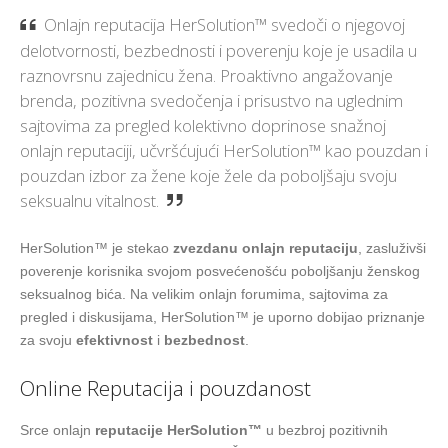
Onlajn reputacija HerSolution™ svedoči o njegovoj
delotvornosti, bezbednosti i poverenju koje je usadila u
raznovrsnu zajednicu žena. Proaktivno angažovanje
brenda, pozitivna svedočenja i prisustvo na uglednim
sajtovima za pregled kolektivno doprinose snažnoj
onlajn reputaciji, učvršćujući HerSolution™ kao pouzdan i
pouzdan izbor za žene koje žele da poboljšaju svoju
seksualnu vitalnost.
HerSolution™ je stekao
zvezdanu onlajn reputaciju
, zasluživši
poverenje korisnika svojom posvećenošću poboljšanju ženskog
seksualnog bića. Na velikim onlajn forumima, sajtovima za
pregled i diskusijama, HerSolution™ je uporno dobijao priznanje
za svoju
efektivnost
i
bezbednost
.
Online Reputacija i pouzdanost
Srce onlajn
reputacije HerSolution™
u bezbroj pozitivnih