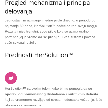
Pregled mehanizma i principa
delovanja
Jednostavnim uzimanjem jedne pilule dnevno, u periodu od
najmanje 30 dana, HerSolution™ početi da radi svoju magiju.
Rezultati nisu trenutni, zbog pilule koja se uzima oralno i
potrebno joj je vreme
da se probije u vaš sistem i
poveća
vašu seksualnu želju.
Prednosti HerSolution™
HerSolution™ sa svojim telom kako bi mu pomogla da
se
oporavi od hormonalnog disbalansa i nutritivnih deficita
koji se vremenom razvijaju od stresa, nedostatka vežbanja, loše
ishrane i zanemarivanja.