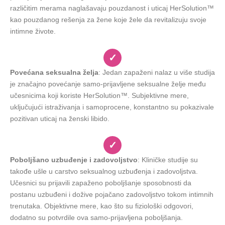
različitim merama naglašavaju pouzdanost i uticaj HerSolution™
kao pouzdanog rešenja za žene koje žele da revitalizuju svoje
intimne živote.
✓
Povećana seksualna želja
: Jedan zapaženi nalaz u više studija
je značajno povećanje samo-prijavljene seksualne želje među
učesnicima koji koriste HerSolution™. Subjektivne mere,
uključujući istraživanja i samoprocene, konstantno su pokazivale
pozitivan uticaj na ženski libido.
✓
Poboljšano uzbuđenje i zadovoljstvo
: Kliničke studije su
takođe ušle u carstvo seksualnog uzbuđenja i zadovoljstva.
Učesnici su prijavili zapaženo poboljšanje sposobnosti da
postanu uzbuđeni i dožive pojačano zadovoljstvo tokom intimnih
trenutaka. Objektivne mere, kao što su fiziološki odgovori,
dodatno su potvrdile ova samo-prijavljena poboljšanja.