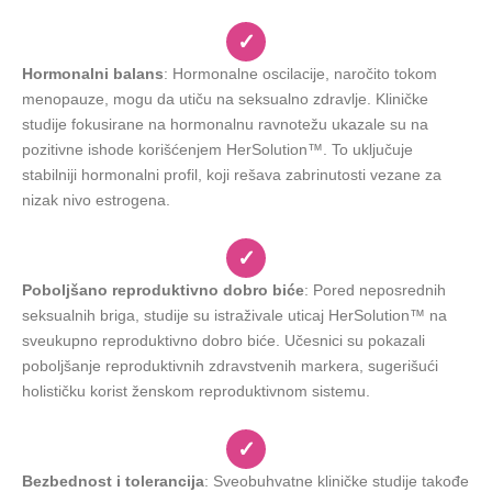
✓
Hormonalni balans
: Hormonalne oscilacije, naročito tokom
menopauze, mogu da utiču na seksualno zdravlje. Kliničke
studije fokusirane na hormonalnu ravnotežu ukazale su na
pozitivne ishode korišćenjem HerSolution™. To uključuje
stabilniji hormonalni profil, koji rešava zabrinutosti vezane za
nizak nivo estrogena.
✓
Poboljšano reproduktivno dobro biće
: Pored neposrednih
seksualnih briga, studije su istraživale uticaj HerSolution™ na
sveukupno reproduktivno dobro biće. Učesnici su pokazali
poboljšanje reproduktivnih zdravstvenih markera, sugerišući
holističku korist ženskom reproduktivnom sistemu.
✓
Bezbednost i tolerancija
: Sveobuhvatne kliničke studije takođe