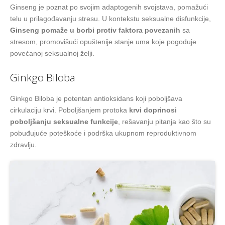
Ginseng je poznat po svojim adaptogenih svojstava, pomažući
telu u prilagođavanju stresu. U kontekstu seksualne disfunkcije,
Ginseng pomaže u borbi protiv faktora povezanih
sa
stresom, promovišući opuštenije stanje uma koje pogoduje
povećanoj seksualnoj želji.
Ginkgo Biloba
Ginkgo Biloba je potentan antioksidans koji poboljšava
cirkulaciju krvi. Poboljšanjem protoka
krvi doprinosi
poboljšanju seksualne funkcije
, rešavanju pitanja kao što su
pobuđujuće poteškoće i podrška ukupnom reproduktivnom
zdravlju.