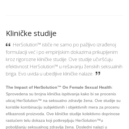
Kliničke studije
HerSolution™ ističe ne samo po pažljivo izrađenoj
formulaciji već i po empirijskim dokazima prikupljenim
kroz rigorozne kliničke studije. Ove studije učvršćuju
efektivnost HerSolution™ u rešavanju ženskih seksualnih
briga. Evo uvida u ubedljive kliničke nalaze.
The Impact of HerSolution™ On Female Sexual Health
:
Sprovedena su brojna klinička ispitivanja kako bi se procenio
uticaj HerSolution™ na seksualno zdravlje žena. Ove studije su
koristile kombinaciju subjektivnih i objektivnih mera za procenu
efikasnosti proizvoda. Ove kliničke studije kolektivno doprinose
rastućem telu dokaza koji potkrepljuju HerSolution™u
poboljšanju seksualnog zdravlja žena. Dosledni nalazi u