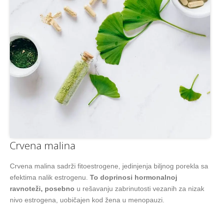
Crvena malina
Crvena malina sadrži fitoestrogene, jedinjenja biljnog porekla sa
efektima nalik estrogenu.
To doprinosi hormonalnoj
ravnoteži, posebno
u rešavanju zabrinutosti vezanih za nizak
nivo estrogena, uobičajen kod žena u menopauzi.