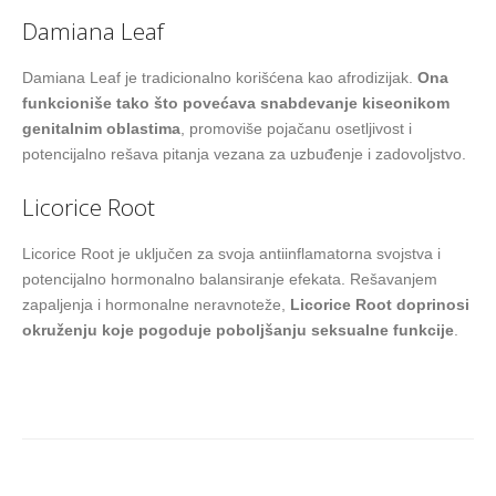
Damiana Leaf
Damiana Leaf je tradicionalno korišćena kao afrodizijak.
Ona
funkcioniše tako što povećava snabdevanje kiseonikom
genitalnim oblastima
, promoviše pojačanu osetljivost i
potencijalno rešava pitanja vezana za uzbuđenje i zadovoljstvo.
Licorice Root
Licorice Root je uključen za svoja antiinflamatorna svojstva i
potencijalno hormonalno balansiranje efekata. Rešavanjem
zapaljenja i hormonalne neravnoteže,
Licorice Root doprinosi
okruženju koje pogoduje poboljšanju seksualne funkcije
.