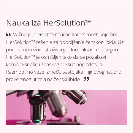
Nauka iza HerSolution™
Važno je preispitati naučne zamršenosti koje čine
HerSolution™ rešenje za poboljšanje ženskog libida. Uz
pomoć opsežnih istraživanja i formulisanih sa negom,
HerSolution™ je osmišljen tako da se pozabavi
kompleksnošću ženskog seksualnog zdravlja.
Razmotrimo veze između sastojaka i njihovog naučno
proverenog uticaja na ženski libido.