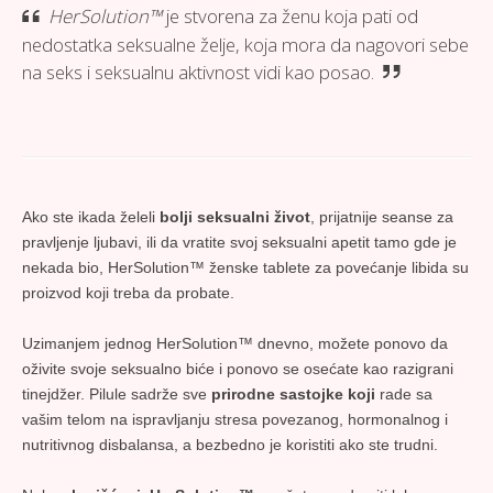
HerSolution™
je stvorena za ženu koja pati od
nedostatka seksualne želje, koja mora da nagovori sebe
na seks i seksualnu aktivnost vidi kao posao.
Ako ste ikada želeli
bolji seksualni život
, prijatnije seanse za
pravljenje ljubavi, ili da vratite svoj seksualni apetit tamo gde je
nekada bio, HerSolution™ ženske tablete za povećanje libida su
proizvod koji treba da probate.
Uzimanjem jednog HerSolution™ dnevno, možete ponovo da
oživite svoje seksualno biće i ponovo se osećate kao razigrani
tinejdžer. Pilule sadrže sve
prirodne sastojke koji
rade sa
vašim telom na ispravljanju stresa povezanog, hormonalnog i
nutritivnog disbalansa, a bezbedno je koristiti ako ste trudni.