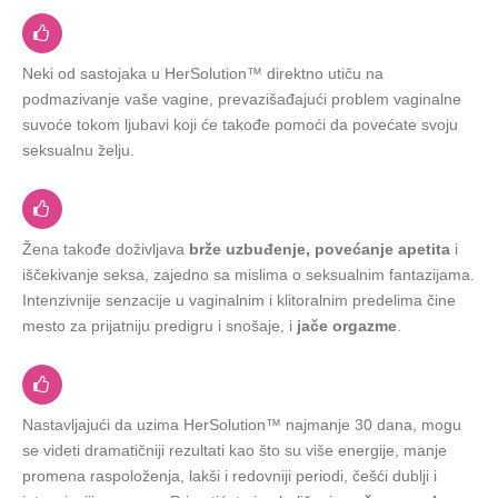
Neki od sastojaka u HerSolution™ direktno utiču na
podmazivanje vaše vagine, prevazišađajući problem vaginalne
suvoće tokom ljubavi koji će takođe pomoći da povećate svoju
seksualnu želju.
Žena takođe doživljava
brže uzbuđenje, povećanje apetita
i
iščekivanje seksa, zajedno sa mislima o seksualnim fantazijama.
Intenzivnije senzacije u vaginalnim i klitoralnim predelima čine
mesto za prijatniju predigru i snošaje, i
jače orgazme
.
Nastavljajući da uzima HerSolution™ najmanje 30 dana, mogu
se videti dramatičniji rezultati kao što su više energije, manje
promena raspoloženja, lakši i redovniji periodi, češći dublji i