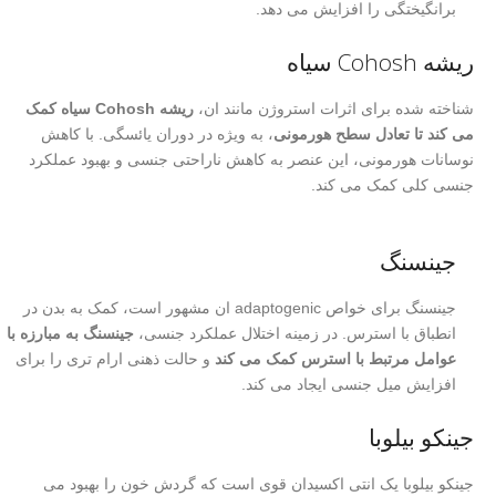
برانگیختگی را افزایش می دهد.
ریشه Cohosh سیاه
شناخته شده برای اثرات استروژن مانند ان،
ریشه Cohosh سیاه کمک
می کند تا تعادل سطح هورمونی
، به ویژه در دوران یائسگی. با کاهش
نوسانات هورمونی، این عنصر به کاهش ناراحتی جنسی و بهبود عملکرد
جنسی کلی کمک می کند.
جینسنگ
جینسنگ برای خواص adaptogenic ان مشهور است، کمک به بدن در
انطباق با استرس. در زمینه اختلال عملکرد جنسی،
جینسنگ به مبارزه با
عوامل مرتبط با استرس کمک می کند
و حالت ذهنی ارام تری را برای
افزایش میل جنسی ایجاد می کند.
جینکو بیلوبا
جینکو بیلوبا یک انتی اکسیدان قوی است که گردش خون را بهبود می