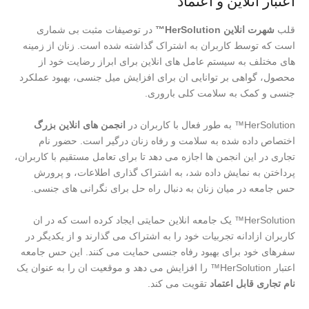
اعتبار انلاین و اعتماد
قلب
شهرت انلاین HerSolution™
در توصیفات مثبت بی شماری
است که توسط کاربران به اشتراک گذاشته شده است. زنان از زمینه
های مختلف به سیستم عامل های انلاین برای ابراز رضایت خود از
محصول، گواهی بر توانایی ان برای افزایش میل جنسی، بهبود عملکرد
جنسی و کمک به سلامت کلی باروری.
HerSolution™ به طور فعال با کاربران در
انجمن های انلاین بزرگ
اختصاص داده شده به سلامت و رفاه زنان درگیر است. حضور نام
تجاری در این انجمن ها اجازه می دهد تا برای تعامل مستقیم با کاربران،
پرداختن به نمایش داده شد، به اشتراک گذاری اطلاعات، و پرورش
حس جامعه در میان زنان به دنبال راه حل برای نگرانی های جنسی.
HerSolution™ یک جامعه انلاین حمایتی ایجاد کرده است که در ان
کاربران ازادانه تجربیات خود را به اشتراک می گذارند و از یکدیگر در
سفرهای خود برای بهبود رفاه جنسی حمایت می کنند. این حس جامعه
اعتبار HerSolution™ را افزایش می دهد و موقعیت ان را به عنوان یک
نام تجاری قابل اعتماد
تقویت می کند.