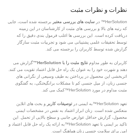
نظرات و نظرات مثبت
HerSolution™ در
سایت های بررسی معتبر
برجسته شده است، جایی
که رتبه های بالا و بررسی های مثبت از کارشناسان در این زمینه
دریافت کرده است. این بررسی ها اغلب فرمول بندی دقیق را که
توسط تحقیقات علمی پشتیبانی می شود و تجربیات مثبت سازگار
گزارش شده توسط کاربران را برجسته می کند.
کاربران به طور مداوم
نتایج مثبت را با HerSolution™
گزارش می
دهند و شهرت خود را به عنوان یک راه حل قابل اعتماد تقویت می کنند.
اثربخشی این محصول در پرداختن به طیف وسیعی از نگرانی های
جنسی زنان، از میل جنسی کم تا مشکلات برانگیختگی، به گفتگوی
مثبت مداوم در مورد HerSolution™کمک می کند.
تعهد HerSolution™به ایمنی در
توصیفات کاربر
و بحث های انلاین
منعکس شده است. زنان ابراز اعتماد به نفس در مشخصات ایمنی
محصول، گزارش حداقل عوارض جانبی و سطح بالایی از تحمل. این
تاکید بر ایمنی با تعهد HerSolution™به ارائه یک راه حل قابل اعتماد و
امن برای سلامت جنسی زنان هماهنگ است.