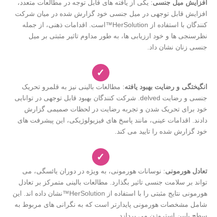
افزایش میل جنسی
: یکی از یافته های قابل توجه در مطالعات متعدد،
افزایش قابل توجهی در میل جنسی خود گزارش شده در میان شرکت
کنندگان با استفاده از HerSolution™است. اقدامات ذهنی، از جمله
نظرسنجی ها و خود ارزیابی ها، به طور مداوم تاثیر مثبتی بر میل
جنسی زنان نشان داد.
✓
انگیختگی و رضایت بهبود یافته
: مطالعات بالینی نیز به قلمرو تحریک
جنسی و رضایت delved. شرکت کنندگان بهبود قابل توجهی در توانایی
خود برای تحریک شدن و تجربه رضایت در لحظات صمیمی گزارش
دادند. اقدامات عینی، مانند پاسخ های فیزیولوژیکی، این پیشرفت های
خود گزارش شده را تایید می کند.
✓
تعادل هورمونی
: نوسانات هورمونی، به ویژه در دوران یائسگی، می
تواند بر سلامت جنسی تاثیر بگذارد. مطالعات بالینی متمرکز بر تعادل
هورمونی نتایج مثبتی را با استفاده از HerSolution™نشان داده اند. این
شامل مشخصات هورمونی پایدارتر است که به نگرانی های مربوط به
سطح پایین استروژن می پردازد.