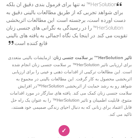
HerSolution™ نه تنها برای فرمول بندی دقیق ان بلکه
برای شواهد تجربی که از طریق مطالعات بالینی دقیق به
دست اورده است، برجسته است. این مطالعات اثربخشی
HerSolution™ را در رسیدگی به نگرانی های جنسی زنان
تقویت می کند. در اینجا یک نگاه اجمالی به یافته های بالینی
قانع کننده است.
تاثیر HerSolution™ بر سلامت جنسی زنان
: ازمایشات بالینی متعددی
برای ارزیابی تاثیر HerSolution™ بر سلامت جنسی زنان انجام شده
است. این مطالعات ترکیبی از اقدامات ذهنی و عینی را برای ارزیابی
اثربخشی محصول به کار گرفت. این مطالعات بالینی در مجموع به
شواهد رو به رشد حمایت از اثربخشی HerSolution™در افزایش
سلامت جنسی زنان کمک می کند. یافته های سازگار در مورد اقدامات
متنوع، قابلیت اطمینان و تاثیر HerSolution™ را به عنوان یک راه حل
قابل اعتماد برای زنانی که به دنبال احیای زندگی صمیمی خود هستند،
تاکید می کند.
✓