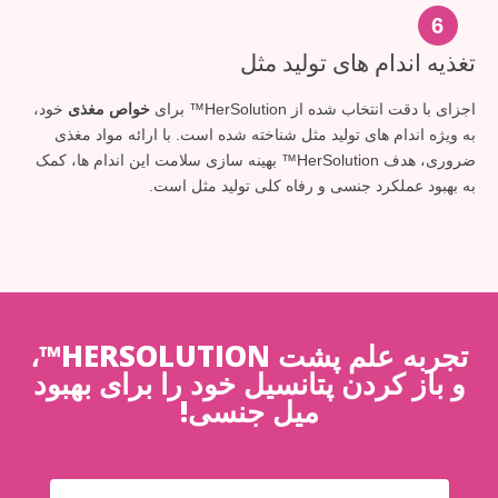
6
تغذیه اندام های تولید مثل
اجزای با دقت انتخاب شده از HerSolution™ برای
خواص مغذی
خود،
به ویژه اندام های تولید مثل شناخته شده است. با ارائه مواد مغذی
ضروری، هدف HerSolution™ بهینه سازی سلامت این اندام ها، کمک
به بهبود عملکرد جنسی و رفاه کلی تولید مثل است.
تجربه علم پشت HERSOLUTION™،
و باز کردن پتانسیل خود را برای بهبود
میل جنسی!