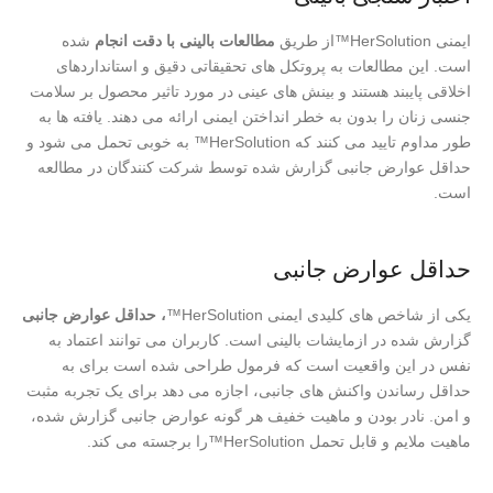
ایمنی HerSolution™از طریق
مطالعات بالینی با دقت انجام
شده
است. این مطالعات به پروتکل های تحقیقاتی دقیق و استانداردهای
اخلاقی پایبند هستند و بینش های عینی در مورد تاثیر محصول بر سلامت
جنسی زنان را بدون به خطر انداختن ایمنی ارائه می دهند. یافته ها به
طور مداوم تایید می کنند که HerSolution™ به خوبی تحمل می شود و
حداقل عوارض جانبی گزارش شده توسط شرکت کنندگان در مطالعه
است.
حداقل عوارض جانبی
یکی از شاخص های کلیدی ایمنی HerSolution™
، حداقل عوارض جانبی
گزارش شده در ازمایشات بالینی است. کاربران می توانند اعتماد به
نفس در این واقعیت است که فرمول طراحی شده است برای به
حداقل رساندن واکنش های جانبی، اجازه می دهد برای یک تجربه مثبت
و امن. نادر بودن و ماهیت خفیف هر گونه عوارض جانبی گزارش شده،
ماهیت ملایم و قابل تحمل HerSolution™را برجسته می کند.