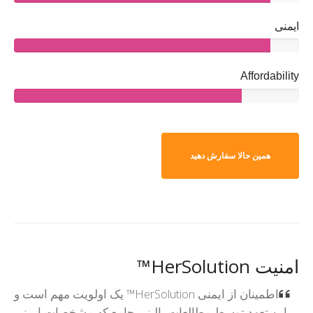
ایمنی
Affordability
همین حالا سفارش دهید
امنیت HerSolution™
اطمینان از ایمنی HerSolution™ یک اولویت مهم است و
این تعهد توسط مطالعات بالینی جامع که مشخصات ایمنی