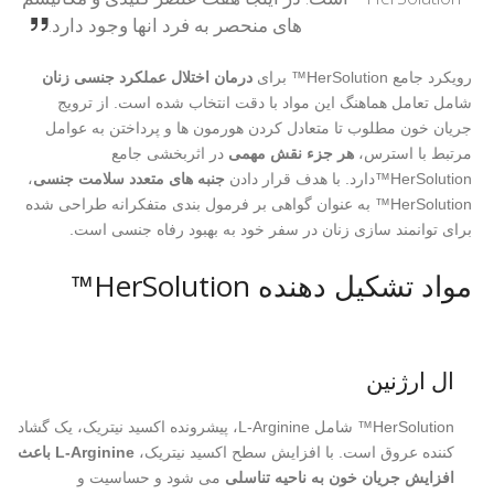
های منحصر به فرد انها وجود دارد.
رویکرد جامع HerSolution™ برای
درمان اختلال عملکرد جنسی زنان
شامل تعامل هماهنگ این مواد با دقت انتخاب شده است. از ترویج
جریان خون مطلوب تا متعادل کردن هورمون ها و پرداختن به عوامل
مرتبط با استرس،
هر جزء نقش مهمی
در اثربخشی جامع
HerSolution™دارد. با هدف قرار دادن
جنبه های متعدد سلامت جنسی
،
HerSolution™ به عنوان گواهی بر فرمول بندی متفکرانه طراحی شده
برای توانمند سازی زنان در سفر خود به بهبود رفاه جنسی است.
مواد تشکیل دهنده HerSolution™
ال ارژنین
HerSolution™ شامل L-Arginine، پیشرونده اکسید نیتریک، یک گشاد
کننده عروق است. با افزایش سطح اکسید نیتریک،
L-Arginine باعث
افزایش جریان خون به ناحیه تناسلی
می شود و حساسیت و